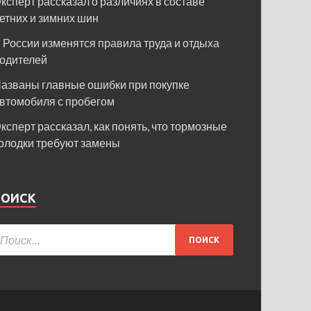
ксперт рассказал о различиях в составе
етних и зимних шин
 России изменятся правила труда и отдыха
одителей
азваны главные ошибки при покупке
втомобиля с пробегом
ксперт рассказал, как понять, что тормозные
олодки требуют замены
ПОИСК