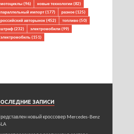
мотоциклы
(96)
новые технологии
(82)
параллельный импорт
(177)
разное
(125)
российский авторынок
(452)
топливо
(50)
штраф
(232)
электромобили
(99)
электромобиль
(151)
ПОСЛЕДНИЕ ЗАПИСИ
редставлен новый кроссовер Mercedes-Benz
GLA