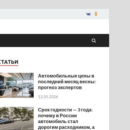
СТАТЬИ
Автомобильные цены в
последний месяц весны:
прогноз экспертов
12.05.2026
Срок годности — 3 года:
почему в России
автомобиль стал
дорогим расходником, а