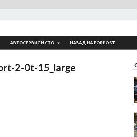
 Авто
АВТОСЕРВИС И СТО
НАЗАД НА FORPOST
rt-2-0t-15_large