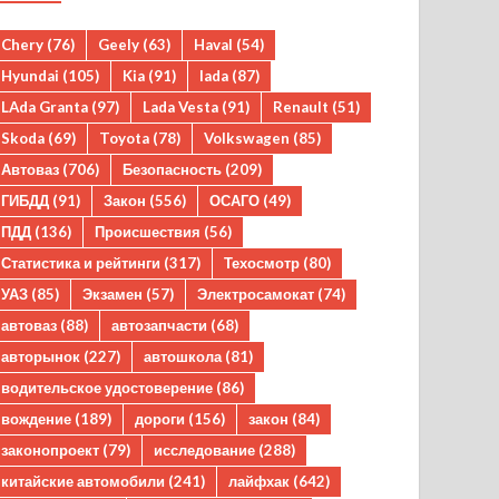
Chery
(76)
Geely
(63)
Haval
(54)
Hyundai
(105)
Kia
(91)
lada
(87)
LAda Granta
(97)
Lada Vesta
(91)
Renault
(51)
Skoda
(69)
Toyota
(78)
Volkswagen
(85)
Автоваз
(706)
Безопасность
(209)
ГИБДД
(91)
Закон
(556)
ОСАГО
(49)
ПДД
(136)
Происшествия
(56)
Статистика и рейтинги
(317)
Техосмотр
(80)
УАЗ
(85)
Экзамен
(57)
Электросамокат
(74)
автоваз
(88)
автозапчасти
(68)
авторынок
(227)
автошкола
(81)
водительское удостоверение
(86)
вождение
(189)
дороги
(156)
закон
(84)
законопроект
(79)
исследование
(288)
китайские автомобили
(241)
лайфхак
(642)