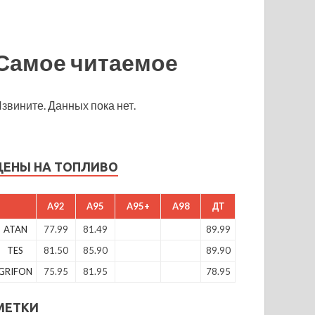
Самое читаемое
звините. Данных пока нет.
ЦЕНЫ НА ТОПЛИВО
A92
A95
A95+
A98
ДТ
ATAN
77.99
81.49
89.99
TES
81.50
85.90
89.90
GRIFON
75.95
81.95
78.95
МЕТКИ