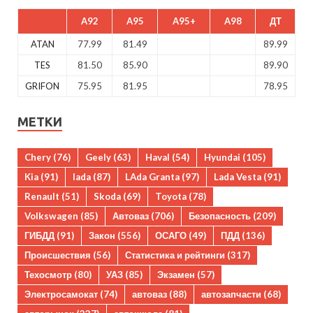
A92
A95
A95+
A98
ДТ
ATAN
77.99
81.49
89.99
TES
81.50
85.90
89.90
GRIFON
75.95
81.95
78.95
МЕТКИ
Chery
(76)
Geely
(63)
Haval
(54)
Hyundai
(105)
Kia
(91)
lada
(87)
LAda Granta
(97)
Lada Vesta
(91)
Renault
(51)
Skoda
(69)
Toyota
(78)
Volkswagen
(85)
Автоваз
(706)
Безопасность
(209)
ГИБДД
(91)
Закон
(556)
ОСАГО
(49)
ПДД
(136)
Происшествия
(56)
Статистика и рейтинги
(317)
Техосмотр
(80)
УАЗ
(85)
Экзамен
(57)
Электросамокат
(74)
автоваз
(88)
автозапчасти
(68)