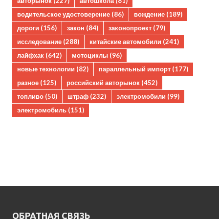
авторынок
(227)
автошкола
(81)
водительское удостоверение
(86)
вождение
(189)
дороги
(156)
закон
(84)
законопроект
(79)
исследование
(288)
китайские автомобили
(241)
лайфхак
(642)
мотоциклы
(96)
новые технологии
(82)
параллельный импорт
(177)
разное
(125)
российский авторынок
(452)
топливо
(50)
штраф
(232)
электромобили
(99)
электромобиль
(151)
ОБРАТНАЯ СВЯЗЬ