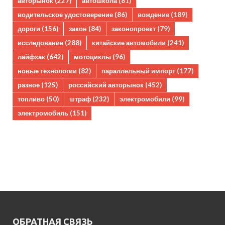
авторынок
(227)
автошкола
(81)
водительское удостоверение
(86)
вождение
(189)
дороги
(156)
закон
(84)
законопроект
(79)
исследование
(288)
китайские автомобили
(241)
лайфхак
(642)
мотоциклы
(96)
новые технологии
(82)
параллельный импорт
(177)
разное
(125)
российский авторынок
(452)
топливо
(50)
штраф
(232)
электромобили
(99)
электромобиль
(151)
ОБРАТНАЯ СВЯЗЬ