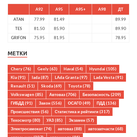
A92
A95
A95+
A98
ДТ
ATAN
77.99
81.49
89.99
TES
81.50
85.90
89.90
GRIFON
75.95
81.95
78.95
МЕТКИ
Chery
(76)
Geely
(63)
Haval
(54)
Hyundai
(105)
Kia
(91)
lada
(87)
LAda Granta
(97)
Lada Vesta
(91)
Renault
(51)
Skoda
(69)
Toyota
(78)
Volkswagen
(85)
Автоваз
(706)
Безопасность
(209)
ГИБДД
(91)
Закон
(556)
ОСАГО
(49)
ПДД
(136)
Происшествия
(56)
Статистика и рейтинги
(317)
Техосмотр
(80)
УАЗ
(85)
Экзамен
(57)
Электросамокат
(74)
автоваз
(88)
автозапчасти
(68)