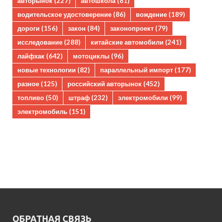
авторынок
(227)
автошкола
(81)
водительское удостоверение
(86)
вождение
(189)
дороги
(156)
закон
(84)
законопроект
(79)
исследование
(288)
китайские автомобили
(241)
лайфхак
(642)
мотоциклы
(96)
новые технологии
(82)
параллельный импорт
(177)
разное
(125)
российский авторынок
(452)
топливо
(50)
штраф
(232)
электромобили
(99)
электромобиль
(151)
ОБРАТНАЯ СВЯЗЬ