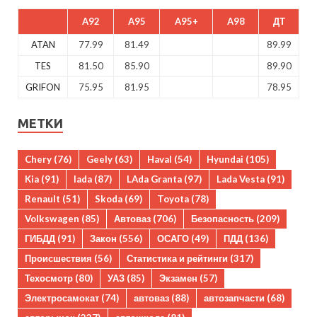
A92
A95
A95+
A98
ДТ
ATAN
77.99
81.49
89.99
TES
81.50
85.90
89.90
GRIFON
75.95
81.95
78.95
МЕТКИ
Chery
(76)
Geely
(63)
Haval
(54)
Hyundai
(105)
Kia
(91)
lada
(87)
LAda Granta
(97)
Lada Vesta
(91)
Renault
(51)
Skoda
(69)
Toyota
(78)
Volkswagen
(85)
Автоваз
(706)
Безопасность
(209)
ГИБДД
(91)
Закон
(556)
ОСАГО
(49)
ПДД
(136)
Происшествия
(56)
Статистика и рейтинги
(317)
Техосмотр
(80)
УАЗ
(85)
Экзамен
(57)
Электросамокат
(74)
автоваз
(88)
автозапчасти
(68)