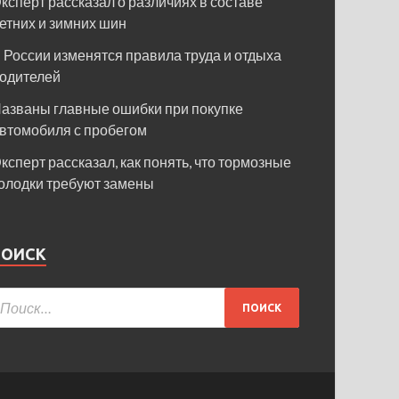
ксперт рассказал о различиях в составе
етних и зимних шин
 России изменятся правила труда и отдыха
одителей
азваны главные ошибки при покупке
втомобиля с пробегом
ксперт рассказал, как понять, что тормозные
олодки требуют замены
ПОИСК