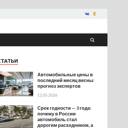
СТАТЬИ
Автомобильные цены в
последний месяц весны:
прогноз экспертов
12.05.2026
Срок годности — 3 года:
почему в России
автомобиль стал
дорогим расходником, а