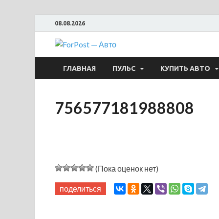
08.08.2026
ForPost —
ГЛАВНАЯ
ПУЛЬС
КУПИТЬ АВТО
756577181988808
(Пока оценок нет)
поделиться