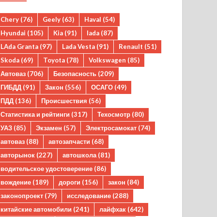
Chery
(76)
Geely
(63)
Haval
(54)
Hyundai
(105)
Kia
(91)
lada
(87)
LAda Granta
(97)
Lada Vesta
(91)
Renault
(51)
Skoda
(69)
Toyota
(78)
Volkswagen
(85)
Автоваз
(706)
Безопасность
(209)
ГИБДД
(91)
Закон
(556)
ОСАГО
(49)
ПДД
(136)
Происшествия
(56)
Статистика и рейтинги
(317)
Техосмотр
(80)
УАЗ
(85)
Экзамен
(57)
Электросамокат
(74)
автоваз
(88)
автозапчасти
(68)
авторынок
(227)
автошкола
(81)
водительское удостоверение
(86)
вождение
(189)
дороги
(156)
закон
(84)
законопроект
(79)
исследование
(288)
китайские автомобили
(241)
лайфхак
(642)