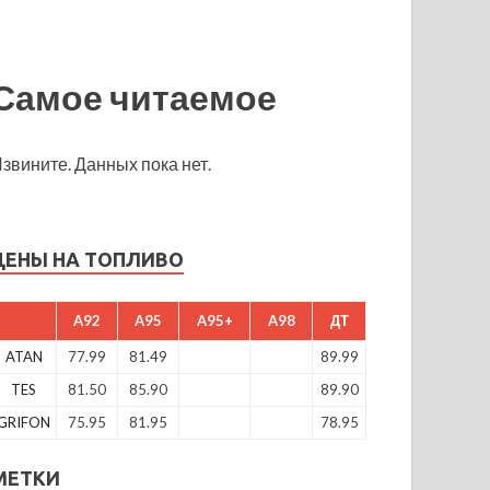
Самое читаемое
звините. Данных пока нет.
ЦЕНЫ НА ТОПЛИВО
A92
A95
A95+
A98
ДТ
ATAN
77.99
81.49
89.99
TES
81.50
85.90
89.90
GRIFON
75.95
81.95
78.95
МЕТКИ