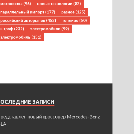
мотоциклы
(96)
новые технологии
(82)
параллельный импорт
(177)
разное
(125)
российский авторынок
(452)
топливо
(50)
штраф
(232)
электромобили
(99)
электромобиль
(151)
ПОСЛЕДНИЕ ЗАПИСИ
редставлен новый кроссовер Mercedes-Benz
GLA