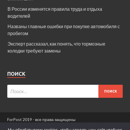
В России изменятся правила труда и отдыха
водителей
Названы главные ошибки при покупке автомобиля с
пробегом
Эксперт рассказал, как понять, что тормозные
колодки требуют замены
ПОИСК
ForPost 2019 - все права защищены
При использовании материалов сайта ссылка
Мы обрабатываем cookies, чтобы сделать наш сайт удобнее