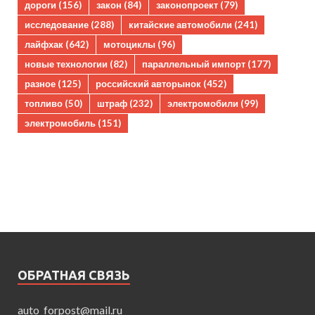
дороги
(156)
закон
(84)
законопроект
(79)
исследование
(288)
китайские автомобили
(241)
лайфхак
(642)
мотоциклы
(96)
новые технологии
(82)
параллельный импорт
(177)
разное
(125)
российский авторынок
(452)
топливо
(50)
штраф
(232)
электромобили
(99)
электромобиль
(151)
ОБРАТНАЯ СВЯЗЬ
auto_forpost@mail.ru