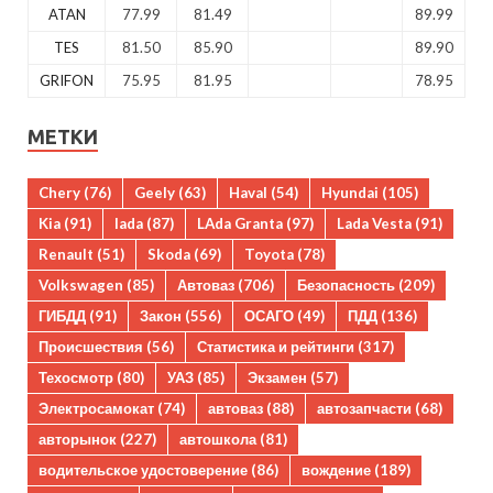
ATAN
77.99
81.49
89.99
TES
81.50
85.90
89.90
GRIFON
75.95
81.95
78.95
МЕТКИ
Chery
(76)
Geely
(63)
Haval
(54)
Hyundai
(105)
Kia
(91)
lada
(87)
LAda Granta
(97)
Lada Vesta
(91)
Renault
(51)
Skoda
(69)
Toyota
(78)
Volkswagen
(85)
Автоваз
(706)
Безопасность
(209)
ГИБДД
(91)
Закон
(556)
ОСАГО
(49)
ПДД
(136)
Происшествия
(56)
Статистика и рейтинги
(317)
Техосмотр
(80)
УАЗ
(85)
Экзамен
(57)
Электросамокат
(74)
автоваз
(88)
автозапчасти
(68)
авторынок
(227)
автошкола
(81)
водительское удостоверение
(86)
вождение
(189)