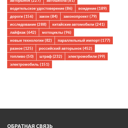
авторынок
(227)
автошкола
(81)
водительское удостоверение
(86)
вождение
(189)
дороги
(156)
закон
(84)
законопроект
(79)
исследование
(288)
китайские автомобили
(241)
лайфхак
(642)
мотоциклы
(96)
новые технологии
(82)
параллельный импорт
(177)
разное
(125)
российский авторынок
(452)
топливо
(50)
штраф
(232)
электромобили
(99)
электромобиль
(151)
ОБРАТНАЯ СВЯЗЬ