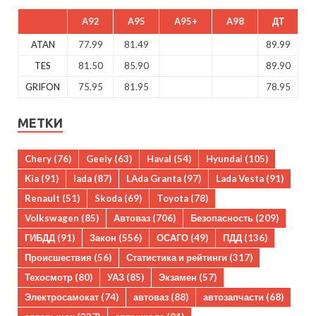
A92
A95
A95+
A98
ДТ
ATAN
77.99
81.49
89.99
TES
81.50
85.90
89.90
GRIFON
75.95
81.95
78.95
МЕТКИ
Chery
(76)
Geely
(63)
Haval
(54)
Hyundai
(105)
Kia
(91)
lada
(87)
LAda Granta
(97)
Lada Vesta
(91)
Renault
(51)
Skoda
(69)
Toyota
(78)
Volkswagen
(85)
Автоваз
(706)
Безопасность
(209)
ГИБДД
(91)
Закон
(556)
ОСАГО
(49)
ПДД
(136)
Происшествия
(56)
Статистика и рейтинги
(317)
Техосмотр
(80)
УАЗ
(85)
Экзамен
(57)
Электросамокат
(74)
автоваз
(88)
автозапчасти
(68)