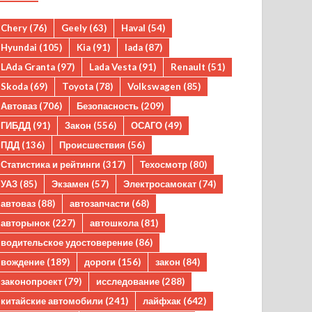
Chery
(76)
Geely
(63)
Haval
(54)
Hyundai
(105)
Kia
(91)
lada
(87)
LAda Granta
(97)
Lada Vesta
(91)
Renault
(51)
Skoda
(69)
Toyota
(78)
Volkswagen
(85)
Автоваз
(706)
Безопасность
(209)
ГИБДД
(91)
Закон
(556)
ОСАГО
(49)
ПДД
(136)
Происшествия
(56)
Статистика и рейтинги
(317)
Техосмотр
(80)
УАЗ
(85)
Экзамен
(57)
Электросамокат
(74)
автоваз
(88)
автозапчасти
(68)
авторынок
(227)
автошкола
(81)
водительское удостоверение
(86)
вождение
(189)
дороги
(156)
закон
(84)
законопроект
(79)
исследование
(288)
китайские автомобили
(241)
лайфхак
(642)