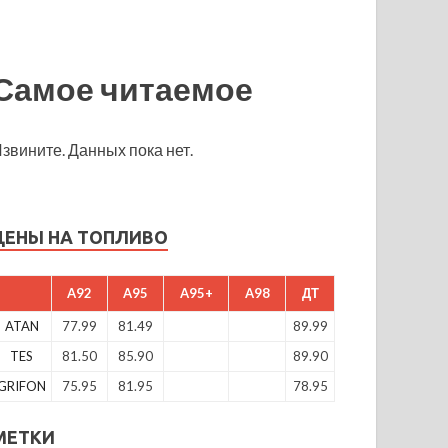
Самое читаемое
звините. Данных пока нет.
ЦЕНЫ НА ТОПЛИВО
A92
A95
A95+
A98
ДТ
ATAN
77.99
81.49
89.99
TES
81.50
85.90
89.90
GRIFON
75.95
81.95
78.95
МЕТКИ