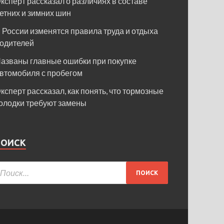
ксперт рассказал о различиях в составе
етних и зимних шин
 России изменятся правила труда и отдыха
одителей
азваны главные ошибки при покупке
втомобиля с пробегом
ксперт рассказал, как понять, что тормозные
олодки требуют замены
ПОИСК