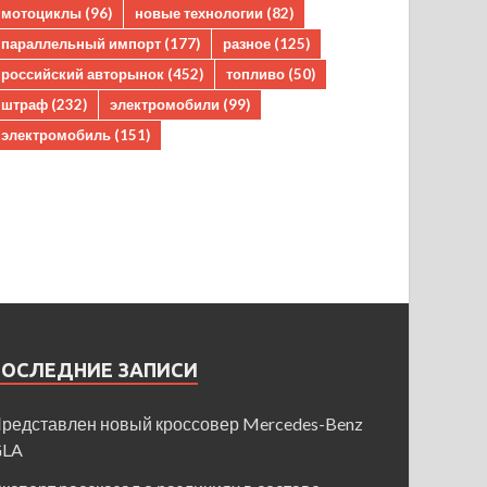
мотоциклы
(96)
новые технологии
(82)
параллельный импорт
(177)
разное
(125)
российский авторынок
(452)
топливо
(50)
штраф
(232)
электромобили
(99)
электромобиль
(151)
ПОСЛЕДНИЕ ЗАПИСИ
редставлен новый кроссовер Mercedes-Benz
GLA