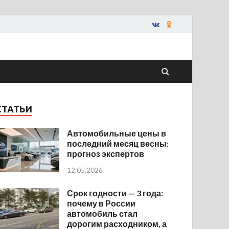
СТАТЬИ
Автомобильные цены в
последний месяц весны:
прогноз экспертов
12.05.2026
Срок годности — 3 года:
почему в России
автомобиль стал
дорогим расходником, а