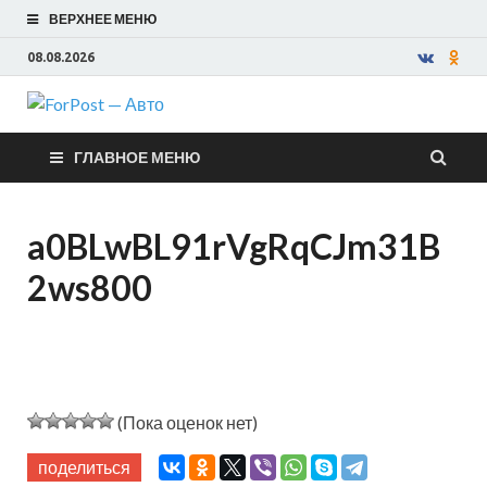
ВЕРХНЕЕ МЕНЮ
08.08.2026
ForPost —
ГЛАВНОЕ МЕНЮ
Авто
a0BLwBL91rVgRqCJm31B
2ws800
(Пока оценок нет)
поделиться