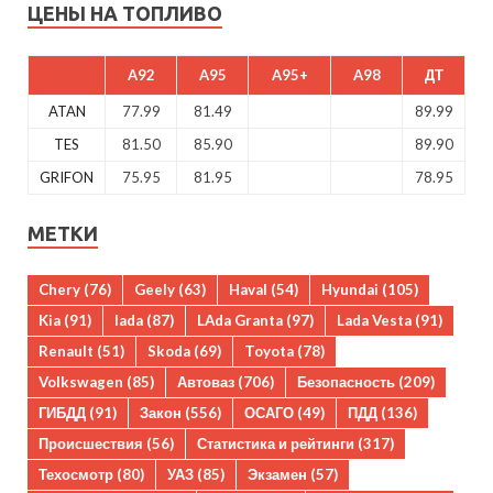
ЦЕНЫ НА ТОПЛИВО
A92
A95
A95+
A98
ДТ
ATAN
77.99
81.49
89.99
TES
81.50
85.90
89.90
GRIFON
75.95
81.95
78.95
МЕТКИ
Chery
(76)
Geely
(63)
Haval
(54)
Hyundai
(105)
Kia
(91)
lada
(87)
LAda Granta
(97)
Lada Vesta
(91)
Renault
(51)
Skoda
(69)
Toyota
(78)
Volkswagen
(85)
Автоваз
(706)
Безопасность
(209)
ГИБДД
(91)
Закон
(556)
ОСАГО
(49)
ПДД
(136)
Происшествия
(56)
Статистика и рейтинги
(317)
Техосмотр
(80)
УАЗ
(85)
Экзамен
(57)