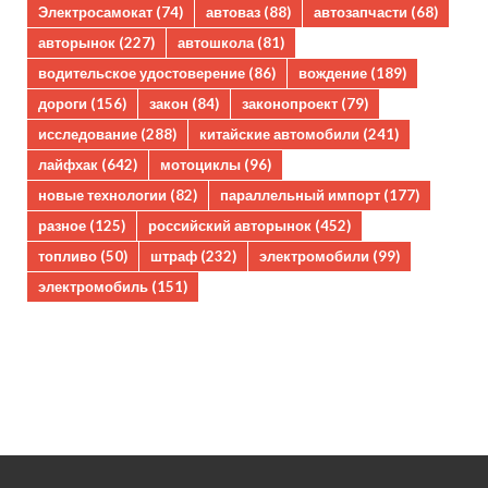
Электросамокат
(74)
автоваз
(88)
автозапчасти
(68)
авторынок
(227)
автошкола
(81)
водительское удостоверение
(86)
вождение
(189)
дороги
(156)
закон
(84)
законопроект
(79)
исследование
(288)
китайские автомобили
(241)
лайфхак
(642)
мотоциклы
(96)
новые технологии
(82)
параллельный импорт
(177)
разное
(125)
российский авторынок
(452)
топливо
(50)
штраф
(232)
электромобили
(99)
электромобиль
(151)