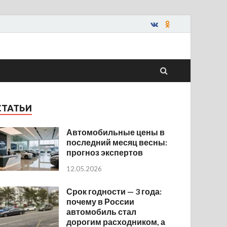
СТАТЬИ
Автомобильные цены в
последний месяц весны:
прогноз экспертов
12.05.2026
Срок годности — 3 года:
почему в России
автомобиль стал
дорогим расходником, а