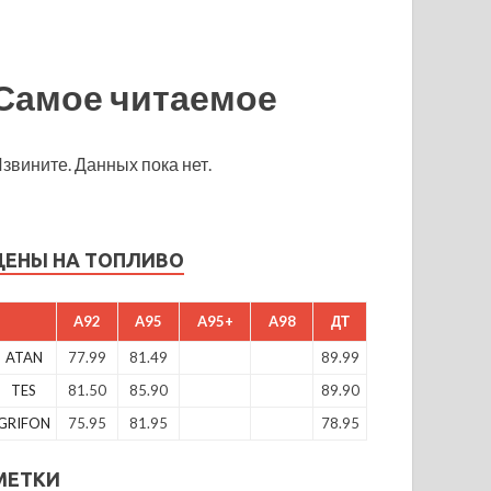
Самое читаемое
звините. Данных пока нет.
ЦЕНЫ НА ТОПЛИВО
A92
A95
A95+
A98
ДТ
ATAN
77.99
81.49
89.99
TES
81.50
85.90
89.90
GRIFON
75.95
81.95
78.95
МЕТКИ