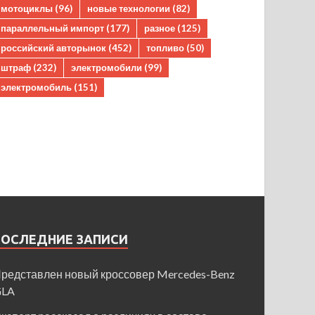
мотоциклы
(96)
новые технологии
(82)
параллельный импорт
(177)
разное
(125)
российский авторынок
(452)
топливо
(50)
штраф
(232)
электромобили
(99)
электромобиль
(151)
ПОСЛЕДНИЕ ЗАПИСИ
редставлен новый кроссовер Mercedes-Benz
GLA