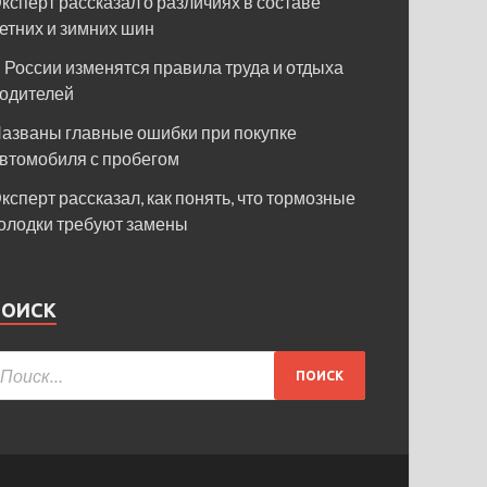
ксперт рассказал о различиях в составе
етних и зимних шин
 России изменятся правила труда и отдыха
одителей
азваны главные ошибки при покупке
втомобиля с пробегом
ксперт рассказал, как понять, что тормозные
олодки требуют замены
ПОИСК