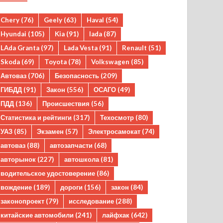
Chery
(76)
Geely
(63)
Haval
(54)
Hyundai
(105)
Kia
(91)
lada
(87)
LAda Granta
(97)
Lada Vesta
(91)
Renault
(51)
Skoda
(69)
Toyota
(78)
Volkswagen
(85)
Автоваз
(706)
Безопасность
(209)
ГИБДД
(91)
Закон
(556)
ОСАГО
(49)
ПДД
(136)
Происшествия
(56)
Статистика и рейтинги
(317)
Техосмотр
(80)
УАЗ
(85)
Экзамен
(57)
Электросамокат
(74)
автоваз
(88)
автозапчасти
(68)
авторынок
(227)
автошкола
(81)
водительское удостоверение
(86)
вождение
(189)
дороги
(156)
закон
(84)
законопроект
(79)
исследование
(288)
китайские автомобили
(241)
лайфхак
(642)