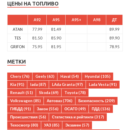
ЦЕНЫ НА ТОПЛИВО
A92
A95
A95+
A98
ДТ
ATAN
77.99
81.49
89.99
TES
81.50
85.90
89.90
GRIFON
75.95
81.95
78.95
МЕТКИ
Chery
(76)
Geely
(63)
Haval
(54)
Hyundai
(105)
Kia
(91)
lada
(87)
LAda Granta
(97)
Lada Vesta
(91)
Renault
(51)
Skoda
(69)
Toyota
(78)
Volkswagen
(85)
Автоваз
(706)
Безопасность
(209)
ГИБДД
(91)
Закон
(556)
ОСАГО
(49)
ПДД
(136)
Происшествия
(56)
Статистика и рейтинги
(317)
Техосмотр
(80)
УАЗ
(85)
Экзамен
(57)