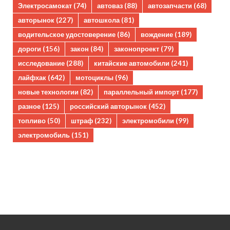
Электросамокат
(74)
автоваз
(88)
автозапчасти
(68)
авторынок
(227)
автошкола
(81)
водительское удостоверение
(86)
вождение
(189)
дороги
(156)
закон
(84)
законопроект
(79)
исследование
(288)
китайские автомобили
(241)
лайфхак
(642)
мотоциклы
(96)
новые технологии
(82)
параллельный импорт
(177)
разное
(125)
российский авторынок
(452)
топливо
(50)
штраф
(232)
электромобили
(99)
электромобиль
(151)