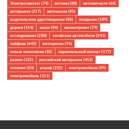
Электросамокат
(74)
автоваз
(88)
автозапчасти
(68)
авторынок
(227)
автошкола
(81)
водительское удостоверение
(86)
вождение
(189)
дороги
(156)
закон
(84)
законопроект
(79)
исследование
(288)
китайские автомобили
(241)
лайфхак
(642)
мотоциклы
(96)
новые технологии
(82)
параллельный импорт
(177)
разное
(125)
российский авторынок
(452)
топливо
(50)
штраф
(232)
электромобили
(99)
электромобиль
(151)