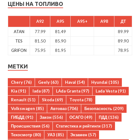
ЦЕНЫ НА ТОПЛИВО
A92
A95
A95+
A98
ДТ
ATAN
77.99
81.49
89.99
TES
81.50
85.90
89.90
GRIFON
75.95
81.95
78.95
МЕТКИ
Chery
(76)
Geely
(63)
Haval
(54)
Hyundai
(105)
Kia
(91)
lada
(87)
LAda Granta
(97)
Lada Vesta
(91)
Renault
(51)
Skoda
(69)
Toyota
(78)
Volkswagen
(85)
Автоваз
(706)
Безопасность
(209)
ГИБДД
(91)
Закон
(556)
ОСАГО
(49)
ПДД
(136)
Происшествия
(56)
Статистика и рейтинги
(317)
Техосмотр
(80)
УАЗ
(85)
Экзамен
(57)