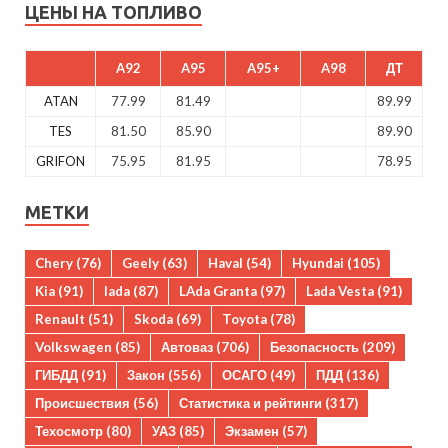
ЦЕНЫ НА ТОПЛИВО
A92
A95
A95+
A98
ДТ
ATAN
77.99
81.49
89.99
TES
81.50
85.90
89.90
GRIFON
75.95
81.95
78.95
МЕТКИ
Chery
(76)
Geely
(63)
Haval
(54)
Hyundai
(105)
Kia
(91)
lada
(87)
LAda Granta
(97)
Lada Vesta
(91)
Renault
(51)
Skoda
(69)
Toyota
(78)
Volkswagen
(85)
Автоваз
(706)
Безопасность
(209)
ГИБДД
(91)
Закон
(556)
ОСАГО
(49)
ПДД
(136)
Происшествия
(56)
Статистика и рейтинги
(317)
Техосмотр
(80)
УАЗ
(85)
Экзамен
(57)