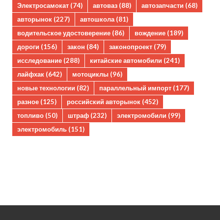
Электросамокат
(74)
автоваз
(88)
автозапчасти
(68)
авторынок
(227)
автошкола
(81)
водительское удостоверение
(86)
вождение
(189)
дороги
(156)
закон
(84)
законопроект
(79)
исследование
(288)
китайские автомобили
(241)
лайфхак
(642)
мотоциклы
(96)
новые технологии
(82)
параллельный импорт
(177)
разное
(125)
российский авторынок
(452)
топливо
(50)
штраф
(232)
электромобили
(99)
электромобиль
(151)