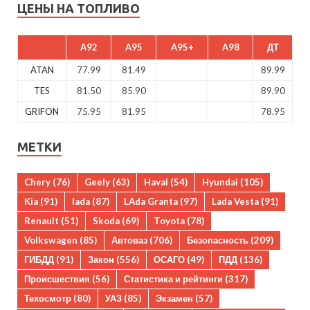
ЦЕНЫ НА ТОПЛИВО
A92
A95
A95+
A98
ДТ
ATAN
77.99
81.49
89.99
TES
81.50
85.90
89.90
GRIFON
75.95
81.95
78.95
МЕТКИ
Chery
(76)
Geely
(63)
Haval
(54)
Hyundai
(105)
Kia
(91)
lada
(87)
LAda Granta
(97)
Lada Vesta
(91)
Renault
(51)
Skoda
(69)
Toyota
(78)
Volkswagen
(85)
Автоваз
(706)
Безопасность
(209)
ГИБДД
(91)
Закон
(556)
ОСАГО
(49)
ПДД
(136)
Происшествия
(56)
Статистика и рейтинги
(317)
Техосмотр
(80)
УАЗ
(85)
Экзамен
(57)