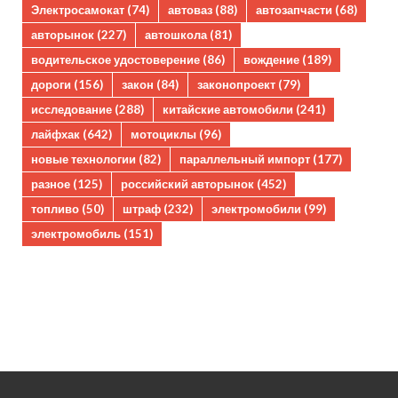
Электросамокат
(74)
автоваз
(88)
автозапчасти
(68)
авторынок
(227)
автошкола
(81)
водительское удостоверение
(86)
вождение
(189)
дороги
(156)
закон
(84)
законопроект
(79)
исследование
(288)
китайские автомобили
(241)
лайфхак
(642)
мотоциклы
(96)
новые технологии
(82)
параллельный импорт
(177)
разное
(125)
российский авторынок
(452)
топливо
(50)
штраф
(232)
электромобили
(99)
электромобиль
(151)