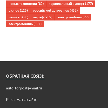
новые технологии
(82)
параллельный импорт
(177)
разное
(125)
российский авторынок
(452)
топливо
(50)
штраф
(232)
электромобили
(99)
электромобиль
(151)
ОБРАТНАЯ СВЯЗЬ
auto_forpost@mail.ru
Реклама на сайте