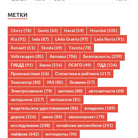
МЕТКИ
Chery
(76)
Geely
(63)
Haval
(54)
Hyundai
(105)
Kia
(91)
lada
(87)
LAda Granta
(97)
Lada Vesta
(91)
Renault
(51)
Skoda
(69)
Toyota
(78)
Volkswagen
(85)
Автоваз
(706)
Безопасность
(209)
ГИБДД
(91)
Закон
(556)
ОСАГО
(49)
ПДД
(136)
Происшествия
(56)
Статистика и рейтинги
(317)
Техосмотр
(80)
УАЗ
(85)
Экзамен
(57)
Электросамокат
(74)
автоваз
(88)
автозапчасти
(68)
авторынок
(227)
автошкола
(81)
водительское удостоверение
(86)
вождение
(189)
дороги
(156)
закон
(84)
законопроект
(79)
исследование
(288)
китайские автомобили
(241)
лайфхак
(642)
мотоциклы
(96)