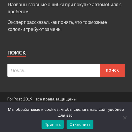
Названы главные ошибки при покупке автомобиля с
пробегом
Эксперт рассказал, как понять, что тормозные
колодки требуют замены
ПОИСК
ForPost 2019 - все права защищены
При использовании материалов сайта ссылка
Мы обрабатываем cookies, чтобы сделать наш сайт удобнее
обязательна.
для вас.
Принять
Отклонить
Информация для пользователей сайта