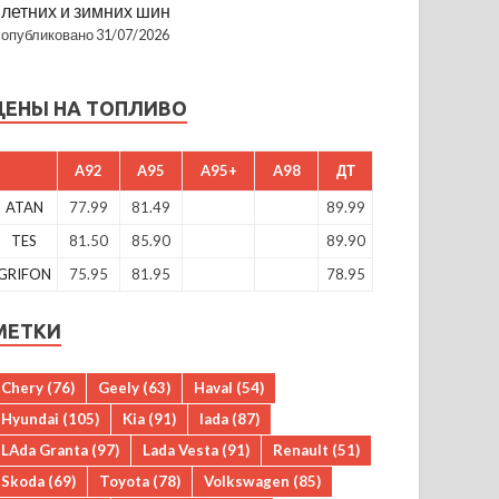
летних и зимних шин
опубликовано 31/07/2026
ЦЕНЫ НА ТОПЛИВО
A92
A95
A95+
A98
ДТ
ATAN
77.99
81.49
89.99
TES
81.50
85.90
89.90
GRIFON
75.95
81.95
78.95
МЕТКИ
Chery
(76)
Geely
(63)
Haval
(54)
Hyundai
(105)
Kia
(91)
lada
(87)
LAda Granta
(97)
Lada Vesta
(91)
Renault
(51)
Skoda
(69)
Toyota
(78)
Volkswagen
(85)