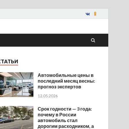
СТАТЬИ
Автомобильные цены в
последний месяц весны:
прогноз экспертов
12.05.2026
Срок годности — 3 года:
почему в России
автомобиль стал
дорогим расходником, а