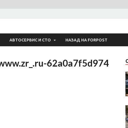
 Авто
АВТОСЕРВИС И СТО
НАЗАД НА FORPOST
www.zr_.ru-62a0a7f5d974