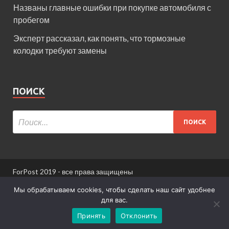
Названы главные ошибки при покупке автомобиля с
пробегом
Эксперт рассказал, как понять, что тормозные
колодки требуют замены
ПОИСК
ForPost 2019 - все права защищены
При использовании материалов сайта ссылка
Мы обрабатываем cookies, чтобы сделать наш сайт удобнее
обязательна.
для вас.
Принять
Отклонить
Информация для пользователей сайта