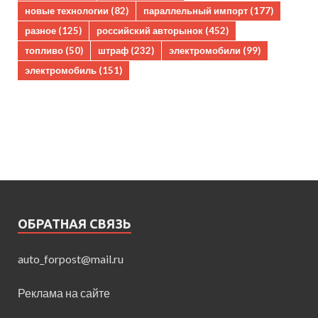
новые технологии
(82)
параллельный импорт
(177)
разное
(125)
российский авторынок
(452)
топливо
(50)
штраф
(232)
электромобили
(99)
электромобиль
(151)
ОБРАТНАЯ СВЯЗЬ
auto_forpost@mail.ru
Реклама на сайте