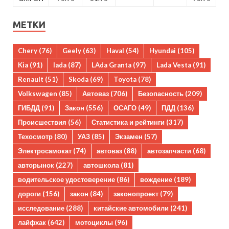
МЕТКИ
Chery
(76)
Geely
(63)
Haval
(54)
Hyundai
(105)
Kia
(91)
lada
(87)
LAda Granta
(97)
Lada Vesta
(91)
Renault
(51)
Skoda
(69)
Toyota
(78)
Volkswagen
(85)
Автоваз
(706)
Безопасность
(209)
ГИБДД
(91)
Закон
(556)
ОСАГО
(49)
ПДД
(136)
Происшествия
(56)
Статистика и рейтинги
(317)
Техосмотр
(80)
УАЗ
(85)
Экзамен
(57)
Электросамокат
(74)
автоваз
(88)
автозапчасти
(68)
авторынок
(227)
автошкола
(81)
водительское удостоверение
(86)
вождение
(189)
дороги
(156)
закон
(84)
законопроект
(79)
исследование
(288)
китайские автомобили
(241)
лайфхак
(642)
мотоциклы
(96)