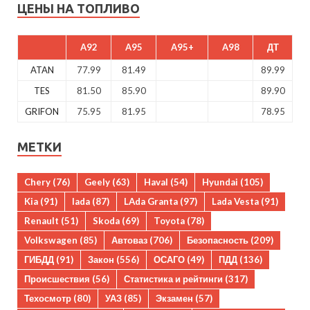
ЦЕНЫ НА ТОПЛИВО
A92
A95
A95+
A98
ДТ
ATAN
77.99
81.49
89.99
TES
81.50
85.90
89.90
GRIFON
75.95
81.95
78.95
МЕТКИ
Chery
(76)
Geely
(63)
Haval
(54)
Hyundai
(105)
Kia
(91)
lada
(87)
LAda Granta
(97)
Lada Vesta
(91)
Renault
(51)
Skoda
(69)
Toyota
(78)
Volkswagen
(85)
Автоваз
(706)
Безопасность
(209)
ГИБДД
(91)
Закон
(556)
ОСАГО
(49)
ПДД
(136)
Происшествия
(56)
Статистика и рейтинги
(317)
Техосмотр
(80)
УАЗ
(85)
Экзамен
(57)