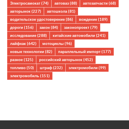
Электросамокат
(74)
автоваз
(88)
автозапчасти
(68)
авторынок
(227)
автошкола
(81)
водительское удостоверение
(86)
вождение
(189)
дороги
(156)
закон
(84)
законопроект
(79)
исследование
(288)
китайские автомобили
(241)
лайфхак
(642)
мотоциклы
(96)
новые технологии
(82)
параллельный импорт
(177)
разное
(125)
российский авторынок
(452)
топливо
(50)
штраф
(232)
электромобили
(99)
электромобиль
(151)