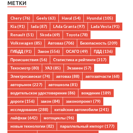
МЕТКИ
Chery
(76)
Geely
(63)
Haval
(54)
Hyundai
(105)
Kia
(91)
lada
(87)
LAda Granta
(97)
Lada Vesta
(91)
Renault
(51)
Skoda
(69)
Toyota
(78)
Volkswagen
(85)
Автоваз
(706)
Безопасность
(209)
ГИБДД
(91)
Закон
(556)
ОСАГО
(49)
ПДД
(136)
Происшествия
(56)
Статистика и рейтинги
(317)
Техосмотр
(80)
УАЗ
(85)
Экзамен
(57)
Электросамокат
(74)
автоваз
(88)
автозапчасти
(68)
авторынок
(227)
автошкола
(81)
водительское удостоверение
(86)
вождение
(189)
дороги
(156)
закон
(84)
законопроект
(79)
исследование
(288)
китайские автомобили
(241)
лайфхак
(642)
мотоциклы
(96)
новые технологии
(82)
параллельный импорт
(177)