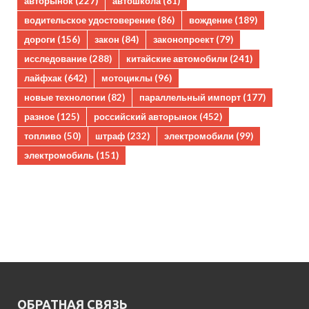
авторынок
(227)
автошкола
(81)
водительское удостоверение
(86)
вождение
(189)
дороги
(156)
закон
(84)
законопроект
(79)
исследование
(288)
китайские автомобили
(241)
лайфхак
(642)
мотоциклы
(96)
новые технологии
(82)
параллельный импорт
(177)
разное
(125)
российский авторынок
(452)
топливо
(50)
штраф
(232)
электромобили
(99)
электромобиль
(151)
ОБРАТНАЯ СВЯЗЬ