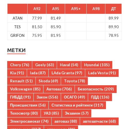
A92
A95
A95+
A98
ДТ
ATAN
77.99
81.49
89.99
TES
81.50
85.90
89.90
GRIFON
75.95
81.95
78.95
МЕТКИ
Chery
(76)
Geely
(63)
Haval
(54)
Hyundai
(105)
Kia
(91)
lada
(87)
LAda Granta
(97)
Lada Vesta
(91)
Renault
(51)
Skoda
(69)
Toyota
(78)
Volkswagen
(85)
Автоваз
(706)
Безопасность
(209)
ГИБДД
(91)
Закон
(556)
ОСАГО
(49)
ПДД
(136)
Происшествия
(56)
Статистика и рейтинги
(317)
Техосмотр
(80)
УАЗ
(85)
Экзамен
(57)
Электросамокат
(74)
автоваз
(88)
автозапчасти
(68)