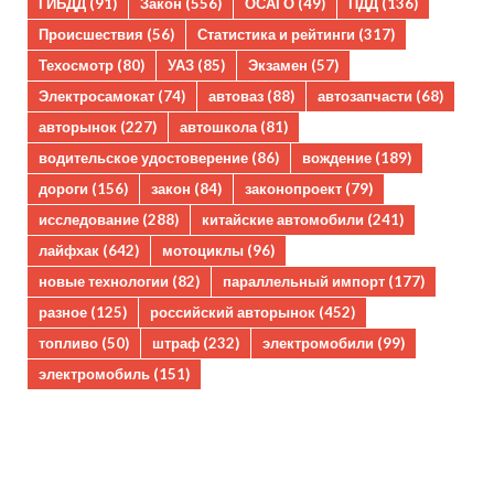
ГИБДД
(91)
Закон
(556)
ОСАГО
(49)
ПДД
(136)
Происшествия
(56)
Статистика и рейтинги
(317)
Техосмотр
(80)
УАЗ
(85)
Экзамен
(57)
Электросамокат
(74)
автоваз
(88)
автозапчасти
(68)
авторынок
(227)
автошкола
(81)
водительское удостоверение
(86)
вождение
(189)
дороги
(156)
закон
(84)
законопроект
(79)
исследование
(288)
китайские автомобили
(241)
лайфхак
(642)
мотоциклы
(96)
новые технологии
(82)
параллельный импорт
(177)
разное
(125)
российский авторынок
(452)
топливо
(50)
штраф
(232)
электромобили
(99)
электромобиль
(151)