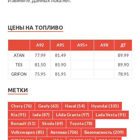
Извините. Данных пока нет.
ЦЕНЫ НА ТОПЛИВО
A92
A95
A95+
A98
ДТ
ATAN
77.99
81.49
89.99
TES
81.50
85.90
89.90
GRIFON
75.95
81.95
78.95
МЕТКИ
Chery
(76)
Geely
(63)
Haval
(54)
Hyundai
(105)
Kia
(91)
lada
(87)
LAda Granta
(97)
Lada Vesta
(91)
Renault
(51)
Skoda
(69)
Toyota
(78)
Volkswagen
(85)
Автоваз
(706)
Безопасность
(209)