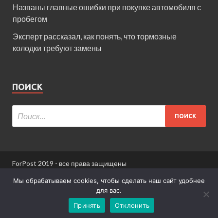
Названы главные ошибки при покупке автомобиля с
пробегом
Эксперт рассказал, как понять, что тормозные
колодки требуют замены
ПОИСК
ForPost 2019 - все права защищены
При использовании материалов сайта ссылка
Мы обрабатываем cookies, чтобы сделать наш сайт удобнее
обязательна.
для вас.
Принять
Отклонить
Информация для пользователей сайта