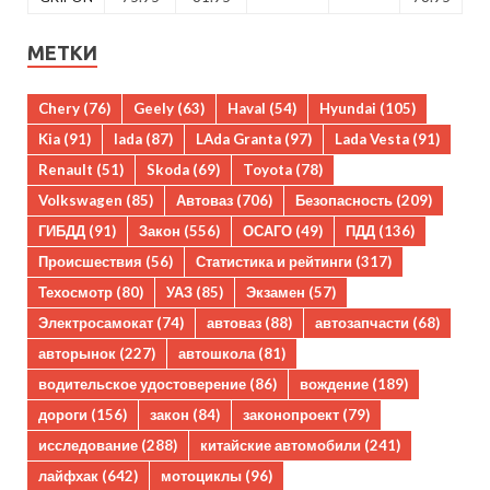
МЕТКИ
Chery
(76)
Geely
(63)
Haval
(54)
Hyundai
(105)
Kia
(91)
lada
(87)
LAda Granta
(97)
Lada Vesta
(91)
Renault
(51)
Skoda
(69)
Toyota
(78)
Volkswagen
(85)
Автоваз
(706)
Безопасность
(209)
ГИБДД
(91)
Закон
(556)
ОСАГО
(49)
ПДД
(136)
Происшествия
(56)
Статистика и рейтинги
(317)
Техосмотр
(80)
УАЗ
(85)
Экзамен
(57)
Электросамокат
(74)
автоваз
(88)
автозапчасти
(68)
авторынок
(227)
автошкола
(81)
водительское удостоверение
(86)
вождение
(189)
дороги
(156)
закон
(84)
законопроект
(79)
исследование
(288)
китайские автомобили
(241)
лайфхак
(642)
мотоциклы
(96)