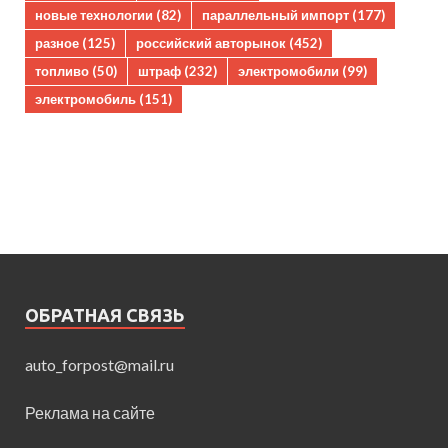
новые технологии
(82)
параллельный импорт
(177)
разное
(125)
российский авторынок
(452)
топливо
(50)
штраф
(232)
электромобили
(99)
электромобиль
(151)
ОБРАТНАЯ СВЯЗЬ
auto_forpost@mail.ru
Реклама на сайте