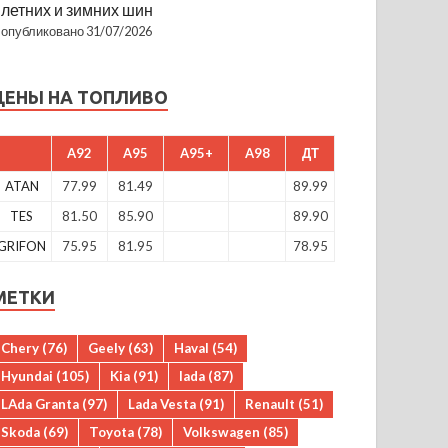
летних и зимних шин
опубликовано 31/07/2026
ЦЕНЫ НА ТОПЛИВО
A92
A95
A95+
A98
ДТ
ATAN
77.99
81.49
89.99
TES
81.50
85.90
89.90
GRIFON
75.95
81.95
78.95
МЕТКИ
Chery
(76)
Geely
(63)
Haval
(54)
Hyundai
(105)
Kia
(91)
lada
(87)
LAda Granta
(97)
Lada Vesta
(91)
Renault
(51)
Skoda
(69)
Toyota
(78)
Volkswagen
(85)