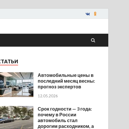
СТАТЬИ
Автомобильные цены в
последний месяц весны:
прогноз экспертов
12.05.2026
Срок годности — 3 года:
почему в России
автомобиль стал
дорогим расходником, а