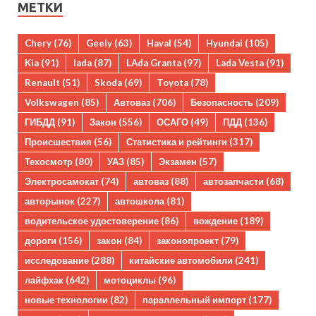
МЕТКИ
Chery
(76)
Geely
(63)
Haval
(54)
Hyundai
(105)
Kia
(91)
lada
(87)
LAda Granta
(97)
Lada Vesta
(91)
Renault
(51)
Skoda
(69)
Toyota
(78)
Volkswagen
(85)
Автоваз
(706)
Безопасность
(209)
ГИБДД
(91)
Закон
(556)
ОСАГО
(49)
ПДД
(136)
Происшествия
(56)
Статистика и рейтинги
(317)
Техосмотр
(80)
УАЗ
(85)
Экзамен
(57)
Электросамокат
(74)
автоваз
(88)
автозапчасти
(68)
авторынок
(227)
автошкола
(81)
водительское удостоверение
(86)
вождение
(189)
дороги
(156)
закон
(84)
законопроект
(79)
исследование
(288)
китайские автомобили
(241)
лайфхак
(642)
мотоциклы
(96)
новые технологии
(82)
параллельный импорт
(177)