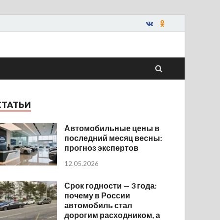
СТАТЬИ
Автомобильные цены в
последний месяц весны:
прогноз экспертов
12.05.2026
Срок годности — 3 года:
почему в России
автомобиль стал
дорогим расходником, а