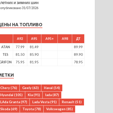
летних и зимних шин
опубликовано 31/07/2026
ЦЕНЫ НА ТОПЛИВО
A92
A95
A95+
A98
ДТ
ATAN
77.99
81.49
89.99
TES
81.50
85.90
89.90
GRIFON
75.95
81.95
78.95
МЕТКИ
Chery
(76)
Geely
(63)
Haval
(54)
Hyundai
(105)
Kia
(91)
lada
(87)
LAda Granta
(97)
Lada Vesta
(91)
Renault
(51)
Skoda
(69)
Toyota
(78)
Volkswagen
(85)