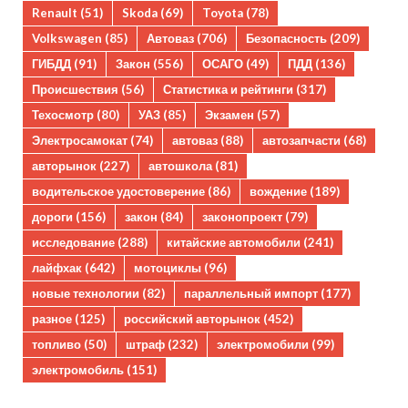
Renault
(51)
Skoda
(69)
Toyota
(78)
Volkswagen
(85)
Автоваз
(706)
Безопасность
(209)
ГИБДД
(91)
Закон
(556)
ОСАГО
(49)
ПДД
(136)
Происшествия
(56)
Статистика и рейтинги
(317)
Техосмотр
(80)
УАЗ
(85)
Экзамен
(57)
Электросамокат
(74)
автоваз
(88)
автозапчасти
(68)
авторынок
(227)
автошкола
(81)
водительское удостоверение
(86)
вождение
(189)
дороги
(156)
закон
(84)
законопроект
(79)
исследование
(288)
китайские автомобили
(241)
лайфхак
(642)
мотоциклы
(96)
новые технологии
(82)
параллельный импорт
(177)
разное
(125)
российский авторынок
(452)
топливо
(50)
штраф
(232)
электромобили
(99)
электромобиль
(151)