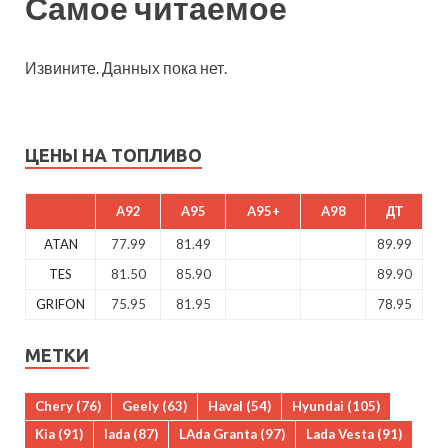
Самое читаемое
Извините. Данных пока нет.
ЦЕНЫ НА ТОПЛИВО
A92
A95
A95+
A98
ДТ
ATAN
77.99
81.49
89.99
TES
81.50
85.90
89.90
GRIFON
75.95
81.95
78.95
МЕТКИ
Chery
(76)
Geely
(63)
Haval
(54)
Hyundai
(105)
Kia
(91)
lada
(87)
LAda Granta
(97)
Lada Vesta
(91)