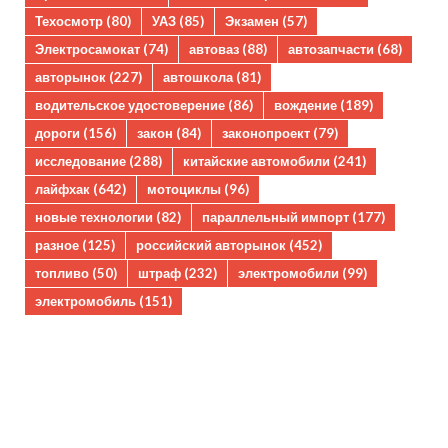
Техосмотр
(80)
УАЗ
(85)
Экзамен
(57)
Электросамокат
(74)
автоваз
(88)
автозапчасти
(68)
авторынок
(227)
автошкола
(81)
водительское удостоверение
(86)
вождение
(189)
дороги
(156)
закон
(84)
законопроект
(79)
исследование
(288)
китайские автомобили
(241)
лайфхак
(642)
мотоциклы
(96)
новые технологии
(82)
параллельный импорт
(177)
разное
(125)
российский авторынок
(452)
топливо
(50)
штраф
(232)
электромобили
(99)
электромобиль
(151)