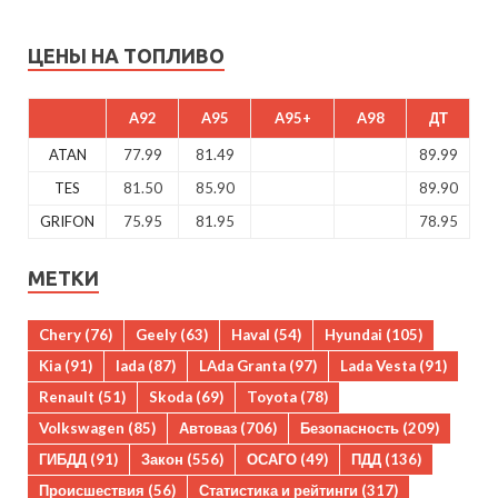
ЦЕНЫ НА ТОПЛИВО
A92
A95
A95+
A98
ДТ
ATAN
77.99
81.49
89.99
TES
81.50
85.90
89.90
GRIFON
75.95
81.95
78.95
МЕТКИ
Chery
(76)
Geely
(63)
Haval
(54)
Hyundai
(105)
Kia
(91)
lada
(87)
LAda Granta
(97)
Lada Vesta
(91)
Renault
(51)
Skoda
(69)
Toyota
(78)
Volkswagen
(85)
Автоваз
(706)
Безопасность
(209)
ГИБДД
(91)
Закон
(556)
ОСАГО
(49)
ПДД
(136)
Происшествия
(56)
Статистика и рейтинги
(317)