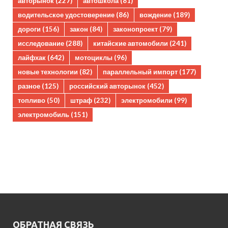
авторынок
(227)
автошкола
(81)
водительское удостоверение
(86)
вождение
(189)
дороги
(156)
закон
(84)
законопроект
(79)
исследование
(288)
китайские автомобили
(241)
лайфхак
(642)
мотоциклы
(96)
новые технологии
(82)
параллельный импорт
(177)
разное
(125)
российский авторынок
(452)
топливо
(50)
штраф
(232)
электромобили
(99)
электромобиль
(151)
ОБРАТНАЯ СВЯЗЬ