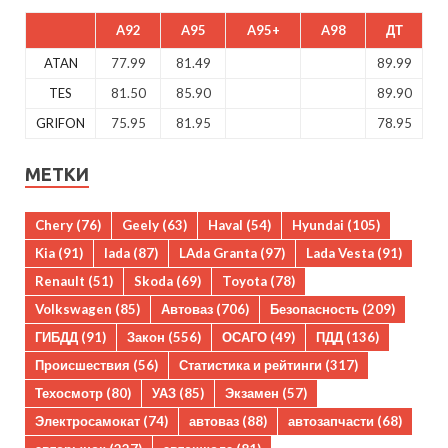
A92
A95
A95+
A98
ДТ
ATAN
77.99
81.49
89.99
TES
81.50
85.90
89.90
GRIFON
75.95
81.95
78.95
МЕТКИ
Chery
(76)
Geely
(63)
Haval
(54)
Hyundai
(105)
Kia
(91)
lada
(87)
LAda Granta
(97)
Lada Vesta
(91)
Renault
(51)
Skoda
(69)
Toyota
(78)
Volkswagen
(85)
Автоваз
(706)
Безопасность
(209)
ГИБДД
(91)
Закон
(556)
ОСАГО
(49)
ПДД
(136)
Происшествия
(56)
Статистика и рейтинги
(317)
Техосмотр
(80)
УАЗ
(85)
Экзамен
(57)
Электросамокат
(74)
автоваз
(88)
автозапчасти
(68)