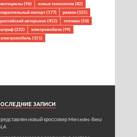
мотоциклы
(96)
новые технологии
(82)
параллельный импорт
(177)
разное
(125)
российский авторынок
(452)
топливо
(50)
штраф
(232)
электромобили
(99)
электромобиль
(151)
ПОСЛЕДНИЕ ЗАПИСИ
редставлен новый кроссовер Mercedes-Benz
GLA