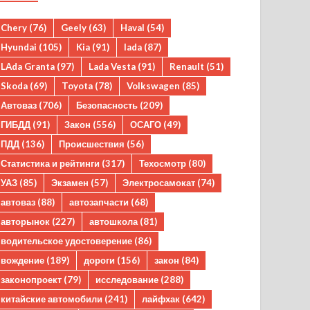
Chery
(76)
Geely
(63)
Haval
(54)
Hyundai
(105)
Kia
(91)
lada
(87)
LAda Granta
(97)
Lada Vesta
(91)
Renault
(51)
Skoda
(69)
Toyota
(78)
Volkswagen
(85)
Автоваз
(706)
Безопасность
(209)
ГИБДД
(91)
Закон
(556)
ОСАГО
(49)
ПДД
(136)
Происшествия
(56)
Статистика и рейтинги
(317)
Техосмотр
(80)
УАЗ
(85)
Экзамен
(57)
Электросамокат
(74)
автоваз
(88)
автозапчасти
(68)
авторынок
(227)
автошкола
(81)
водительское удостоверение
(86)
вождение
(189)
дороги
(156)
закон
(84)
законопроект
(79)
исследование
(288)
китайские автомобили
(241)
лайфхак
(642)