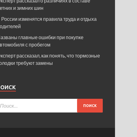
ксперт рассказал о различиях в составе
етних и зимних шин
 России изменятся правила труда и отдыха
одителей
азваны главные ошибки при покупке
втомобиля с пробегом
ксперт рассказал, как понять, что тормозные
олодки требуют замены
ПОИСК