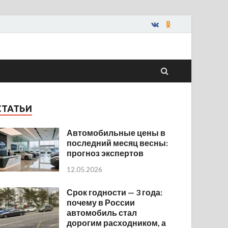
СТАТЬИ
Автомобильные цены в
последний месяц весны:
прогноз экспертов
12.05.2026
Срок годности — 3 года:
почему в России
автомобиль стал
дорогим расходником, а