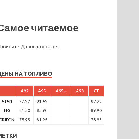
Самое читаемое
звините. Данных пока нет.
ЦЕНЫ НА ТОПЛИВО
A92
A95
A95+
A98
ДТ
ATAN
77.99
81.49
89.99
TES
81.50
85.90
89.90
GRIFON
75.95
81.95
78.95
МЕТКИ