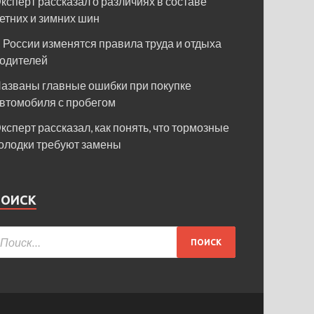
ксперт рассказал о различиях в составе
етних и зимних шин
 России изменятся правила труда и отдыха
одителей
азваны главные ошибки при покупке
втомобиля с пробегом
ксперт рассказал, как понять, что тормозные
олодки требуют замены
ПОИСК