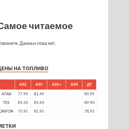
Самое читаемое
звините. Данных пока нет.
ЦЕНЫ НА ТОПЛИВО
A92
A95
A95+
A98
ДТ
ATAN
77.99
81.49
89.99
TES
81.50
85.90
89.90
GRIFON
75.95
81.95
78.95
МЕТКИ