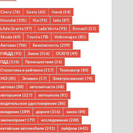
Chery
(76)
Geely
(63)
Haval
(54)
Hyundai
(105)
Kia
(91)
lada
(87)
LAda Granta
(97)
Lada Vesta
(91)
Renault
(51)
Skoda
(69)
Toyota
(78)
Volkswagen
(85)
Автоваз
(706)
Безопасность
(209)
ГИБДД
(91)
Закон
(556)
ОСАГО
(49)
ПДД
(136)
Происшествия
(56)
Статистика и рейтинги
(317)
Техосмотр
(80)
УАЗ
(85)
Экзамен
(57)
Электросамокат
(74)
автоваз
(88)
автозапчасти
(68)
авторынок
(227)
автошкола
(81)
водительское удостоверение
(86)
вождение
(189)
дороги
(156)
закон
(84)
законопроект
(79)
исследование
(288)
китайские автомобили
(241)
лайфхак
(642)