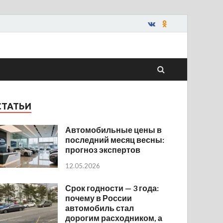
СТАТЬИ
Автомобильные цены в
последний месяц весны:
прогноз экспертов
12.05.2026
Срок годности — 3 года:
почему в России
автомобиль стал
дорогим расходником, а