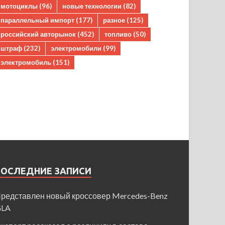
мотоциклы
(96)
новые технологии
(82)
параллельный импорт
(177)
разное
(125)
российский авторынок
(452)
топливо
(50)
штраф
(232)
электромобили
(99)
электромобиль
(151)
ПОСЛЕДНИЕ ЗАПИСИ
редставлен новый кроссовер Mercedes-Benz
GLA