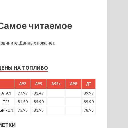
Самое читаемое
звините. Данных пока нет.
ЦЕНЫ НА ТОПЛИВО
A92
A95
A95+
A98
ДТ
ATAN
77.99
81.49
89.99
TES
81.50
85.90
89.90
GRIFON
75.95
81.95
78.95
МЕТКИ