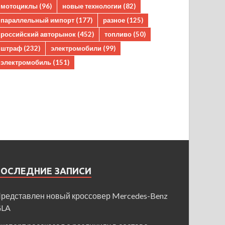
мотоциклы
(96)
новые технологии
(82)
параллельный импорт
(177)
разное
(125)
российский авторынок
(452)
топливо
(50)
штраф
(232)
электромобили
(99)
электромобиль
(151)
ПОСЛЕДНИЕ ЗАПИСИ
редставлен новый кроссовер Mercedes-Benz
GLA