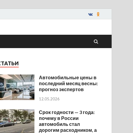
СТАТЬИ
Автомобильные цены в
последний месяц весны:
прогноз экспертов
12.05.2026
Срок годности — 3 года:
почему в России
автомобиль стал
дорогим расходником, а