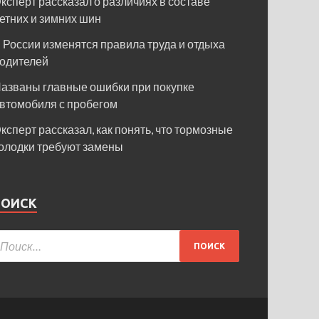
ксперт рассказал о различиях в составе
етних и зимних шин
 России изменятся правила труда и отдыха
одителей
азваны главные ошибки при покупке
втомобиля с пробегом
ксперт рассказал, как понять, что тормозные
олодки требуют замены
ПОИСК