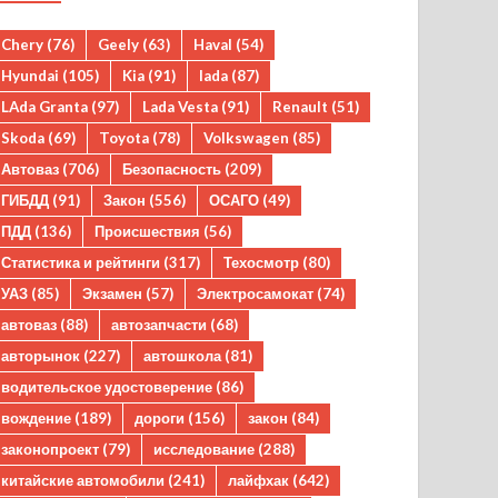
Chery
(76)
Geely
(63)
Haval
(54)
Hyundai
(105)
Kia
(91)
lada
(87)
LAda Granta
(97)
Lada Vesta
(91)
Renault
(51)
Skoda
(69)
Toyota
(78)
Volkswagen
(85)
Автоваз
(706)
Безопасность
(209)
ГИБДД
(91)
Закон
(556)
ОСАГО
(49)
ПДД
(136)
Происшествия
(56)
Статистика и рейтинги
(317)
Техосмотр
(80)
УАЗ
(85)
Экзамен
(57)
Электросамокат
(74)
автоваз
(88)
автозапчасти
(68)
авторынок
(227)
автошкола
(81)
водительское удостоверение
(86)
вождение
(189)
дороги
(156)
закон
(84)
законопроект
(79)
исследование
(288)
китайские автомобили
(241)
лайфхак
(642)