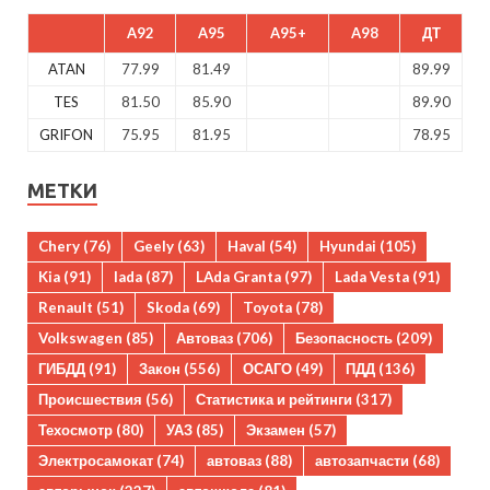
A92
A95
A95+
A98
ДТ
ATAN
77.99
81.49
89.99
TES
81.50
85.90
89.90
GRIFON
75.95
81.95
78.95
МЕТКИ
Chery
(76)
Geely
(63)
Haval
(54)
Hyundai
(105)
Kia
(91)
lada
(87)
LAda Granta
(97)
Lada Vesta
(91)
Renault
(51)
Skoda
(69)
Toyota
(78)
Volkswagen
(85)
Автоваз
(706)
Безопасность
(209)
ГИБДД
(91)
Закон
(556)
ОСАГО
(49)
ПДД
(136)
Происшествия
(56)
Статистика и рейтинги
(317)
Техосмотр
(80)
УАЗ
(85)
Экзамен
(57)
Электросамокат
(74)
автоваз
(88)
автозапчасти
(68)