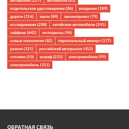
авторынок
(227)
автошкола
(81)
водительское удостоверение
(86)
вождение
(189)
дороги
(156)
закон
(84)
законопроект
(79)
исследование
(288)
китайские автомобили
(241)
лайфхак
(642)
мотоциклы
(96)
новые технологии
(82)
параллельный импорт
(177)
разное
(125)
российский авторынок
(452)
топливо
(50)
штраф
(232)
электромобили
(99)
электромобиль
(151)
ОБРАТНАЯ СВЯЗЬ