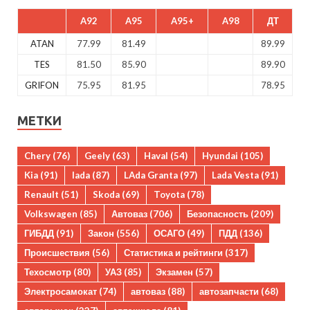
A92
A95
A95+
A98
ДТ
ATAN
77.99
81.49
89.99
TES
81.50
85.90
89.90
GRIFON
75.95
81.95
78.95
МЕТКИ
Chery
(76)
Geely
(63)
Haval
(54)
Hyundai
(105)
Kia
(91)
lada
(87)
LAda Granta
(97)
Lada Vesta
(91)
Renault
(51)
Skoda
(69)
Toyota
(78)
Volkswagen
(85)
Автоваз
(706)
Безопасность
(209)
ГИБДД
(91)
Закон
(556)
ОСАГО
(49)
ПДД
(136)
Происшествия
(56)
Статистика и рейтинги
(317)
Техосмотр
(80)
УАЗ
(85)
Экзамен
(57)
Электросамокат
(74)
автоваз
(88)
автозапчасти
(68)