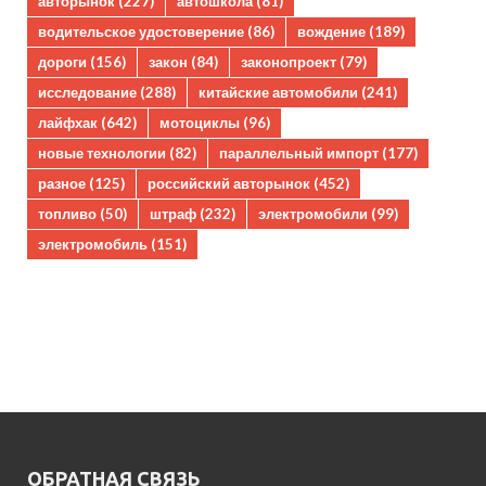
авторынок
(227)
автошкола
(81)
водительское удостоверение
(86)
вождение
(189)
дороги
(156)
закон
(84)
законопроект
(79)
исследование
(288)
китайские автомобили
(241)
лайфхак
(642)
мотоциклы
(96)
новые технологии
(82)
параллельный импорт
(177)
разное
(125)
российский авторынок
(452)
топливо
(50)
штраф
(232)
электромобили
(99)
электромобиль
(151)
ОБРАТНАЯ СВЯЗЬ