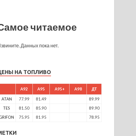
Самое читаемое
звините. Данных пока нет.
ЦЕНЫ НА ТОПЛИВО
A92
A95
A95+
A98
ДТ
ATAN
77.99
81.49
89.99
TES
81.50
85.90
89.90
GRIFON
75.95
81.95
78.95
МЕТКИ