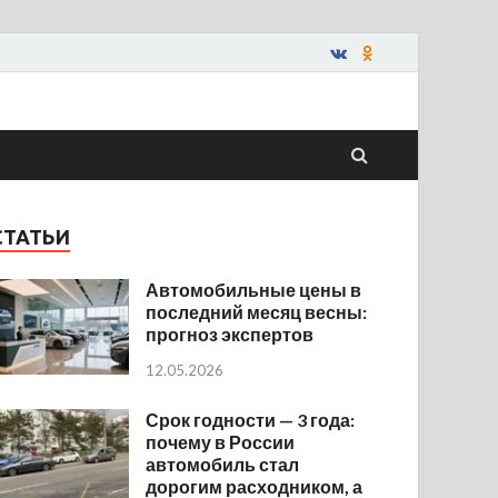
СТАТЬИ
Автомобильные цены в
последний месяц весны:
прогноз экспертов
12.05.2026
Срок годности — 3 года:
почему в России
автомобиль стал
дорогим расходником, а