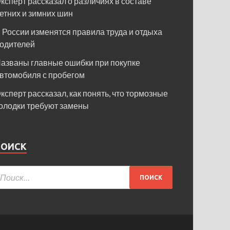
ксперт рассказал о различиях в составе
етних и зимних шин
 России изменятся правила труда и отдыха
одителей
азваны главные ошибки при покупке
втомобиля с пробегом
ксперт рассказал, как понять, что тормозные
олодки требуют замены
ПОИСК