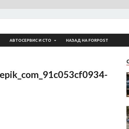
 Авто
АВТОСЕРВИС И СТО
НАЗАД НА FORPOST
epik_com_91c053cf0934-