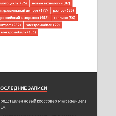
мотоциклы
(96)
новые технологии
(82)
параллельный импорт
(177)
разное
(125)
российский авторынок
(452)
топливо
(50)
штраф
(232)
электромобили
(99)
электромобиль
(151)
ПОСЛЕДНИЕ ЗАПИСИ
редставлен новый кроссовер Mercedes-Benz
GLA