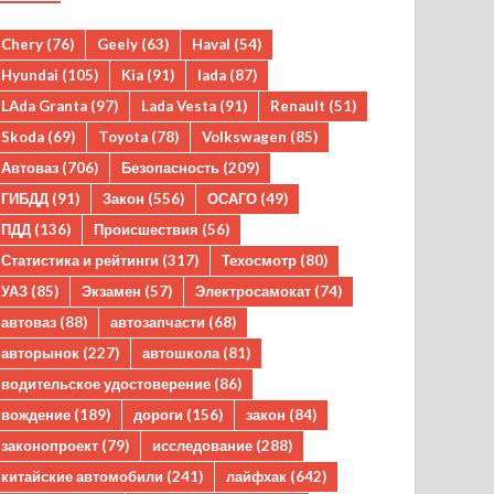
Chery
(76)
Geely
(63)
Haval
(54)
Hyundai
(105)
Kia
(91)
lada
(87)
LAda Granta
(97)
Lada Vesta
(91)
Renault
(51)
Skoda
(69)
Toyota
(78)
Volkswagen
(85)
Автоваз
(706)
Безопасность
(209)
ГИБДД
(91)
Закон
(556)
ОСАГО
(49)
ПДД
(136)
Происшествия
(56)
Статистика и рейтинги
(317)
Техосмотр
(80)
УАЗ
(85)
Экзамен
(57)
Электросамокат
(74)
автоваз
(88)
автозапчасти
(68)
авторынок
(227)
автошкола
(81)
водительское удостоверение
(86)
вождение
(189)
дороги
(156)
закон
(84)
законопроект
(79)
исследование
(288)
китайские автомобили
(241)
лайфхак
(642)