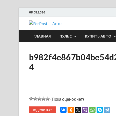
08.08.2026
ForPost —
ГЛАВНАЯ
ПУЛЬС
КУПИТЬ АВТО
b982f4e867b04be54d
4
(Пока оценок нет)
поделиться