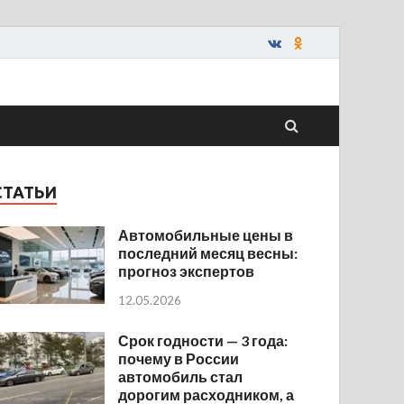
СТАТЬИ
Автомобильные цены в
последний месяц весны:
прогноз экспертов
12.05.2026
Срок годности — 3 года:
почему в России
автомобиль стал
дорогим расходником, а