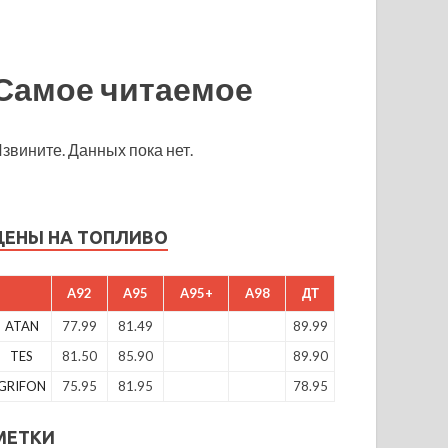
Самое читаемое
звините. Данных пока нет.
ЦЕНЫ НА ТОПЛИВО
A92
A95
A95+
A98
ДТ
ATAN
77.99
81.49
89.99
TES
81.50
85.90
89.90
GRIFON
75.95
81.95
78.95
МЕТКИ