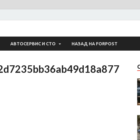
 Авто
АВТОСЕРВИС И СТО
НАЗАД НА FORPOST
2d7235bb36ab49d18a877