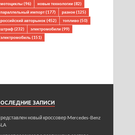
мотоциклы
(96)
новые технологии
(82)
параллельный импорт
(177)
разное
(125)
российский авторынок
(452)
топливо
(50)
штраф
(232)
электромобили
(99)
электромобиль
(151)
ПОСЛЕДНИЕ ЗАПИСИ
редставлен новый кроссовер Mercedes-Benz
GLA