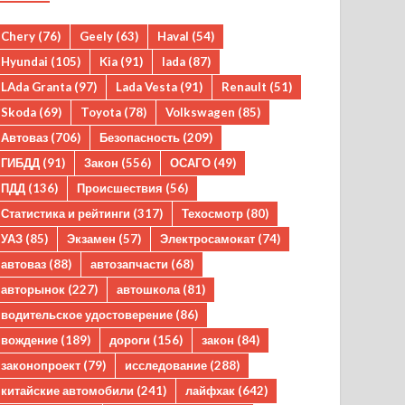
Chery
(76)
Geely
(63)
Haval
(54)
Hyundai
(105)
Kia
(91)
lada
(87)
LAda Granta
(97)
Lada Vesta
(91)
Renault
(51)
Skoda
(69)
Toyota
(78)
Volkswagen
(85)
Автоваз
(706)
Безопасность
(209)
ГИБДД
(91)
Закон
(556)
ОСАГО
(49)
ПДД
(136)
Происшествия
(56)
Статистика и рейтинги
(317)
Техосмотр
(80)
УАЗ
(85)
Экзамен
(57)
Электросамокат
(74)
автоваз
(88)
автозапчасти
(68)
авторынок
(227)
автошкола
(81)
водительское удостоверение
(86)
вождение
(189)
дороги
(156)
закон
(84)
законопроект
(79)
исследование
(288)
китайские автомобили
(241)
лайфхак
(642)