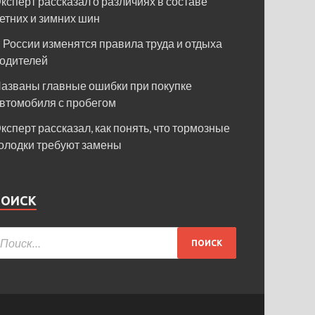
ксперт рассказал о различиях в составе
етних и зимних шин
 России изменятся правила труда и отдыха
одителей
азваны главные ошибки при покупке
втомобиля с пробегом
ксперт рассказал, как понять, что тормозные
олодки требуют замены
ПОИСК