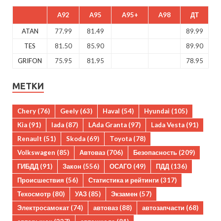
A92
A95
A95+
A98
ДТ
ATAN
77.99
81.49
89.99
TES
81.50
85.90
89.90
GRIFON
75.95
81.95
78.95
МЕТКИ
Chery
(76)
Geely
(63)
Haval
(54)
Hyundai
(105)
Kia
(91)
lada
(87)
LAda Granta
(97)
Lada Vesta
(91)
Renault
(51)
Skoda
(69)
Toyota
(78)
Volkswagen
(85)
Автоваз
(706)
Безопасность
(209)
ГИБДД
(91)
Закон
(556)
ОСАГО
(49)
ПДД
(136)
Происшествия
(56)
Статистика и рейтинги
(317)
Техосмотр
(80)
УАЗ
(85)
Экзамен
(57)
Электросамокат
(74)
автоваз
(88)
автозапчасти
(68)