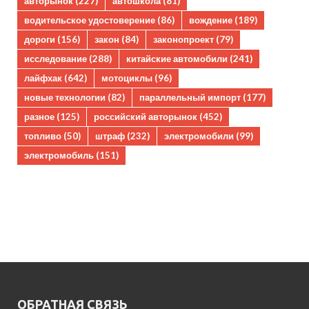
авторынок
(227)
автошкола
(81)
водительское удостоверение
(86)
вождение
(189)
дороги
(156)
закон
(84)
законопроект
(79)
исследование
(288)
китайские автомобили
(241)
лайфхак
(642)
мотоциклы
(96)
новые технологии
(82)
параллельный импорт
(177)
разное
(125)
российский авторынок
(452)
топливо
(50)
штраф
(232)
электромобили
(99)
электромобиль
(151)
ОБРАТНАЯ СВЯЗЬ