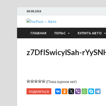
08.08.2026
ForPost —
ГЛАВНАЯ
ПУЛЬС
КУПИТЬ АВТО
z7DfISwicylSah-rYyS
(Пока оценок нет)
поделиться