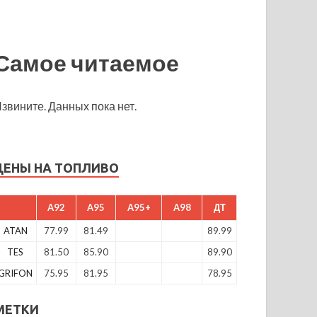
Самое читаемое
звините. Данных пока нет.
ЦЕНЫ НА ТОПЛИВО
A92
A95
A95+
A98
ДТ
ATAN
77.99
81.49
89.99
TES
81.50
85.90
89.90
GRIFON
75.95
81.95
78.95
МЕТКИ