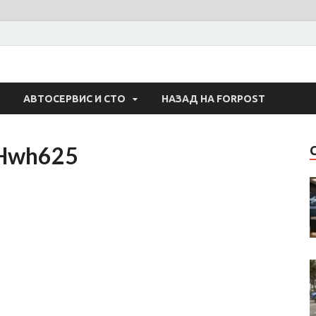
 Авто
АВТОСЕРВИС И СТО
НАЗАД НА FORPOST
NHwh625