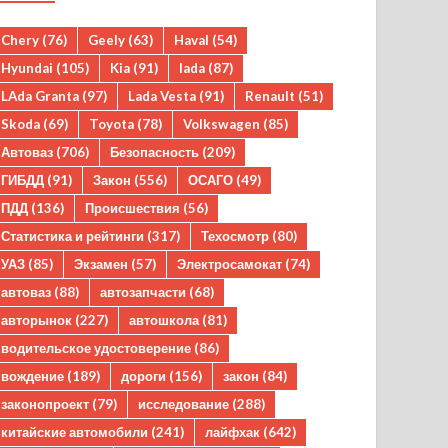
Chery
(76)
Geely
(63)
Haval
(54)
Hyundai
(105)
Kia
(91)
lada
(87)
LAda Granta
(97)
Lada Vesta
(91)
Renault
(51)
Skoda
(69)
Toyota
(78)
Volkswagen
(85)
Автоваз
(706)
Безопасность
(209)
ГИБДД
(91)
Закон
(556)
ОСАГО
(49)
ПДД
(136)
Происшествия
(56)
Статистика и рейтинги
(317)
Техосмотр
(80)
УАЗ
(85)
Экзамен
(57)
Электросамокат
(74)
автоваз
(88)
автозапчасти
(68)
авторынок
(227)
автошкола
(81)
водительское удостоверение
(86)
вождение
(189)
дороги
(156)
закон
(84)
законопроект
(79)
исследование
(288)
китайские автомобили
(241)
лайфхак
(642)