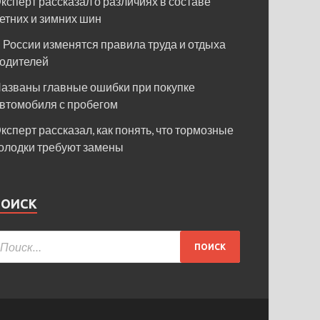
ксперт рассказал о различиях в составе
етних и зимних шин
 России изменятся правила труда и отдыха
одителей
азваны главные ошибки при покупке
втомобиля с пробегом
ксперт рассказал, как понять, что тормозные
олодки требуют замены
ПОИСК