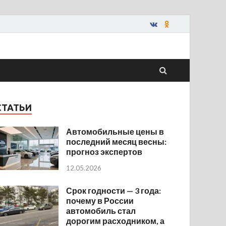
СТАТЬИ
Автомобильные цены в
последний месяц весны:
прогноз экспертов
12.05.2026
Срок годности — 3 года:
почему в России
автомобиль стал
дорогим расходником, а