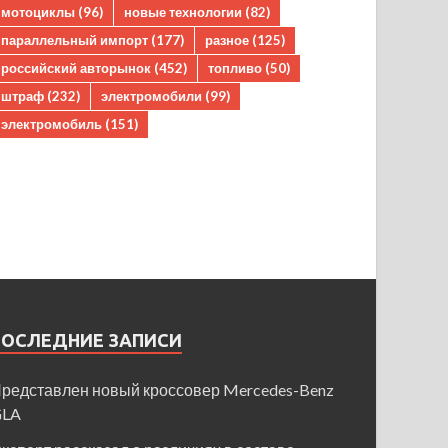
мотоциклы
(96)
новые технологии
(82)
параллельный импорт
(177)
разное
(125)
российский авторынок
(452)
топливо
(50)
штраф
(232)
электромобили
(99)
электромобиль
(151)
ПОСЛЕДНИЕ ЗАПИСИ
редставлен новый кроссовер Mercedes-Benz
GLA