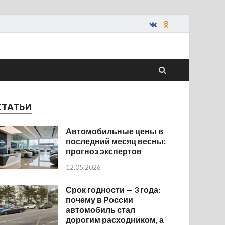
СТАТЬИ
Автомобильные цены в
последний месяц весны:
прогноз экспертов
12.05.2026
Срок годности — 3 года:
почему в России
автомобиль стал
дорогим расходником, а