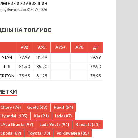
летних и зимних шин
опубликовано 31/07/2026
ЦЕНЫ НА ТОПЛИВО
A92
A95
A95+
A98
ДТ
ATAN
77.99
81.49
89.99
TES
81.50
85.90
89.90
GRIFON
75.95
81.95
78.95
МЕТКИ
Chery
(76)
Geely
(63)
Haval
(54)
Hyundai
(105)
Kia
(91)
lada
(87)
LAda Granta
(97)
Lada Vesta
(91)
Renault
(51)
Skoda
(69)
Toyota
(78)
Volkswagen
(85)