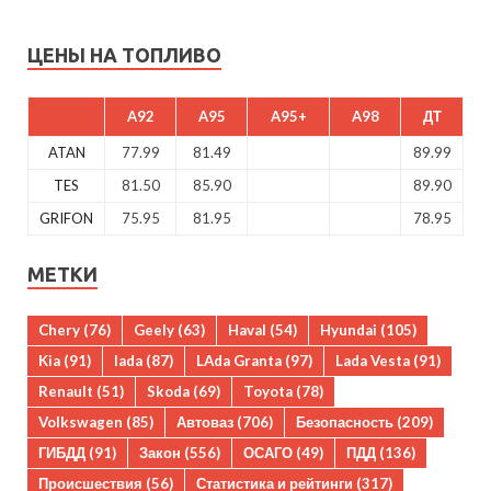
ЦЕНЫ НА ТОПЛИВО
A92
A95
A95+
A98
ДТ
ATAN
77.99
81.49
89.99
TES
81.50
85.90
89.90
GRIFON
75.95
81.95
78.95
МЕТКИ
Chery
(76)
Geely
(63)
Haval
(54)
Hyundai
(105)
Kia
(91)
lada
(87)
LAda Granta
(97)
Lada Vesta
(91)
Renault
(51)
Skoda
(69)
Toyota
(78)
Volkswagen
(85)
Автоваз
(706)
Безопасность
(209)
ГИБДД
(91)
Закон
(556)
ОСАГО
(49)
ПДД
(136)
Происшествия
(56)
Статистика и рейтинги
(317)