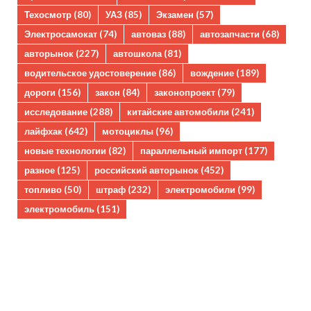
Техосмотр
(80)
УАЗ
(85)
Экзамен
(57)
Электросамокат
(74)
автоваз
(88)
автозапчасти
(68)
авторынок
(227)
автошкола
(81)
водительское удостоверение
(86)
вождение
(189)
дороги
(156)
закон
(84)
законопроект
(79)
исследование
(288)
китайские автомобили
(241)
лайфхак
(642)
мотоциклы
(96)
новые технологии
(82)
параллельный импорт
(177)
разное
(125)
российский авторынок
(452)
топливо
(50)
штраф
(232)
электромобили
(99)
электромобиль
(151)