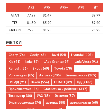
A92
A95
A95+
A98
ДТ
ATAN
77.99
81.49
89.99
TES
81.50
85.90
89.90
GRIFON
75.95
81.95
78.95
МЕТКИ
Chery
(76)
Geely
(63)
Haval
(54)
Hyundai
(105)
Kia
(91)
lada
(87)
LAda Granta
(97)
Lada Vesta
(91)
Renault
(51)
Skoda
(69)
Toyota
(78)
Volkswagen
(85)
Автоваз
(706)
Безопасность
(209)
ГИБДД
(91)
Закон
(556)
ОСАГО
(49)
ПДД
(136)
Происшествия
(56)
Статистика и рейтинги
(317)
Техосмотр
(80)
УАЗ
(85)
Экзамен
(57)
Электросамокат
(74)
автоваз
(88)
автозапчасти
(68)