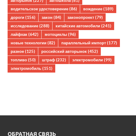
авторынок
(227)
автошкола
(81)
водительское удостоверение
(86)
вождение
(189)
дороги
(156)
закон
(84)
законопроект
(79)
исследование
(288)
китайские автомобили
(241)
лайфхак
(642)
мотоциклы
(96)
новые технологии
(82)
параллельный импорт
(177)
разное
(125)
российский авторынок
(452)
топливо
(50)
штраф
(232)
электромобили
(99)
электромобиль
(151)
ОБРАТНАЯ СВЯЗЬ