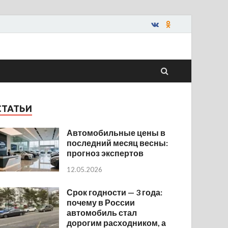
СТАТЬИ
Автомобильные цены в
последний месяц весны:
прогноз экспертов
12.05.2026
Срок годности — 3 года:
почему в России
автомобиль стал
дорогим расходником, а