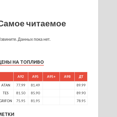
Самое читаемое
звините. Данных пока нет.
ЦЕНЫ НА ТОПЛИВО
A92
A95
A95+
A98
ДТ
ATAN
77.99
81.49
89.99
TES
81.50
85.90
89.90
GRIFON
75.95
81.95
78.95
МЕТКИ