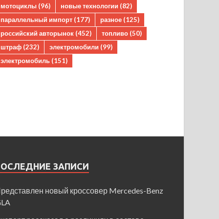
мотоциклы
(96)
новые технологии
(82)
параллельный импорт
(177)
разное
(125)
российский авторынок
(452)
топливо
(50)
штраф
(232)
электромобили
(99)
электромобиль
(151)
ПОСЛЕДНИЕ ЗАПИСИ
редставлен новый кроссовер Mercedes-Benz
GLA