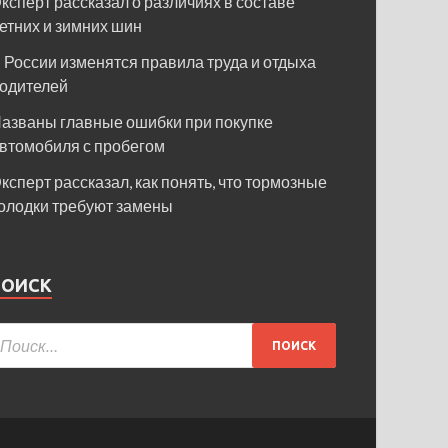
ксперт рассказал о различиях в составе
етних и зимних шин
 России изменятся правила труда и отдыха
одителей
азваны главные ошибки при покупке
втомобиля с пробегом
ксперт рассказал, как понять, что тормозные
олодки требуют замены
ПОИСК