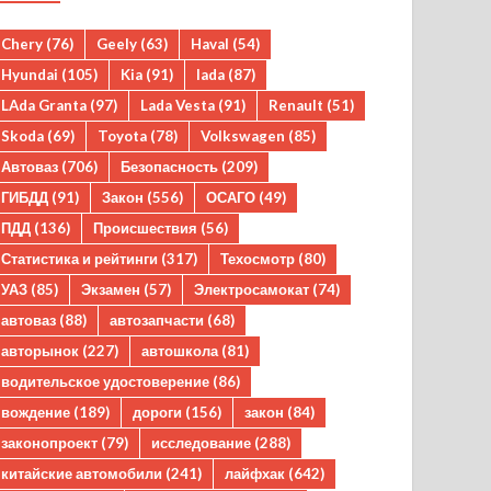
Chery
(76)
Geely
(63)
Haval
(54)
Hyundai
(105)
Kia
(91)
lada
(87)
LAda Granta
(97)
Lada Vesta
(91)
Renault
(51)
Skoda
(69)
Toyota
(78)
Volkswagen
(85)
Автоваз
(706)
Безопасность
(209)
ГИБДД
(91)
Закон
(556)
ОСАГО
(49)
ПДД
(136)
Происшествия
(56)
Статистика и рейтинги
(317)
Техосмотр
(80)
УАЗ
(85)
Экзамен
(57)
Электросамокат
(74)
автоваз
(88)
автозапчасти
(68)
авторынок
(227)
автошкола
(81)
водительское удостоверение
(86)
вождение
(189)
дороги
(156)
закон
(84)
законопроект
(79)
исследование
(288)
китайские автомобили
(241)
лайфхак
(642)