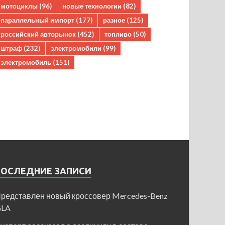
мотоциклы
(96)
новые технологии
(82)
параллельный импорт
(177)
разное
(125)
российский авторынок
(452)
топливо
(50)
штраф
(232)
электромобили
(99)
электромобиль
(151)
ПОСЛЕДНИЕ ЗАПИСИ
редставлен новый кроссовер Mercedes-Benz
GLA