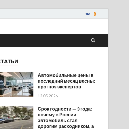
СТАТЬИ
Автомобильные цены в
последний месяц весны:
прогноз экспертов
12.05.2026
Срок годности — 3 года:
почему в России
автомобиль стал
дорогим расходником, а