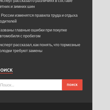
ксперт рассказал о различиях в составе
етних и зимних шин
 России изменятся правила труда и отдыха
одителей
азваны главные ошибки при покупке
втомобиля с пробегом
ксперт рассказал, как понять, что тормозные
олодки требуют замены
ПОИСК