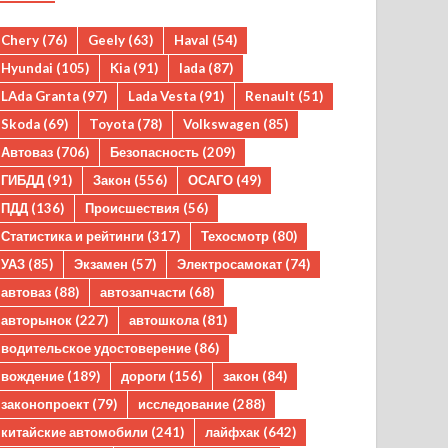
Chery
(76)
Geely
(63)
Haval
(54)
Hyundai
(105)
Kia
(91)
lada
(87)
LAda Granta
(97)
Lada Vesta
(91)
Renault
(51)
Skoda
(69)
Toyota
(78)
Volkswagen
(85)
Автоваз
(706)
Безопасность
(209)
ГИБДД
(91)
Закон
(556)
ОСАГО
(49)
ПДД
(136)
Происшествия
(56)
Статистика и рейтинги
(317)
Техосмотр
(80)
УАЗ
(85)
Экзамен
(57)
Электросамокат
(74)
автоваз
(88)
автозапчасти
(68)
авторынок
(227)
автошкола
(81)
водительское удостоверение
(86)
вождение
(189)
дороги
(156)
закон
(84)
законопроект
(79)
исследование
(288)
китайские автомобили
(241)
лайфхак
(642)