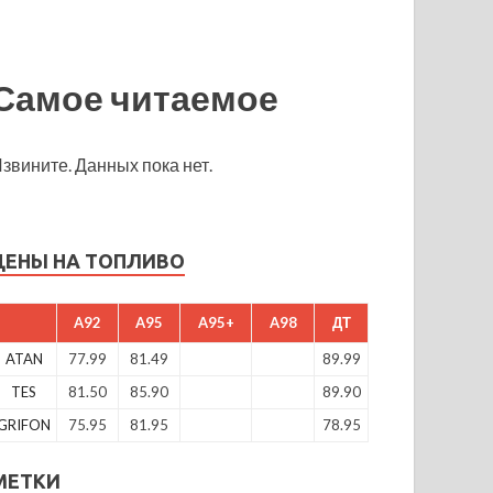
Самое читаемое
звините. Данных пока нет.
ЦЕНЫ НА ТОПЛИВО
A92
A95
A95+
A98
ДТ
ATAN
77.99
81.49
89.99
TES
81.50
85.90
89.90
GRIFON
75.95
81.95
78.95
МЕТКИ