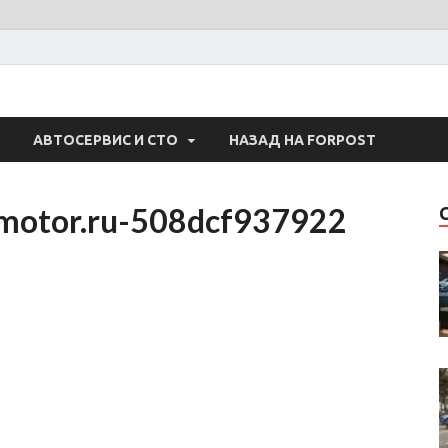
 Авто
АВТОСЕРВИС И СТО
НАЗАД НА FORPOST
motor.ru-508dcf937922