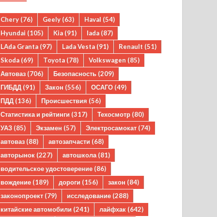
Chery
(76)
Geely
(63)
Haval
(54)
Hyundai
(105)
Kia
(91)
lada
(87)
LAda Granta
(97)
Lada Vesta
(91)
Renault
(51)
Skoda
(69)
Toyota
(78)
Volkswagen
(85)
Автоваз
(706)
Безопасность
(209)
ГИБДД
(91)
Закон
(556)
ОСАГО
(49)
ПДД
(136)
Происшествия
(56)
Статистика и рейтинги
(317)
Техосмотр
(80)
УАЗ
(85)
Экзамен
(57)
Электросамокат
(74)
автоваз
(88)
автозапчасти
(68)
авторынок
(227)
автошкола
(81)
водительское удостоверение
(86)
вождение
(189)
дороги
(156)
закон
(84)
законопроект
(79)
исследование
(288)
китайские автомобили
(241)
лайфхак
(642)