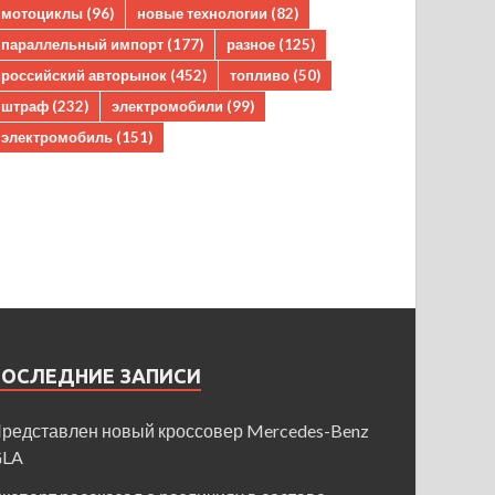
мотоциклы
(96)
новые технологии
(82)
параллельный импорт
(177)
разное
(125)
российский авторынок
(452)
топливо
(50)
штраф
(232)
электромобили
(99)
электромобиль
(151)
ПОСЛЕДНИЕ ЗАПИСИ
редставлен новый кроссовер Mercedes-Benz
GLA