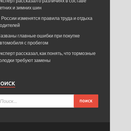
ксперт рассказал о различиях в составе
етних и зимних шин
 России изменятся правила труда и отдыха
одителей
азваны главные ошибки при покупке
втомобиля с пробегом
ксперт рассказал, как понять, что тормозные
олодки требуют замены
ПОИСК