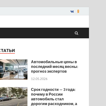
СТАТЬИ
Автомобильные цены в
последний месяц весны:
прогноз экспертов
12.05.2026
Срок годности — 3 года:
почему в России
автомобиль стал
дорогим расходником, а