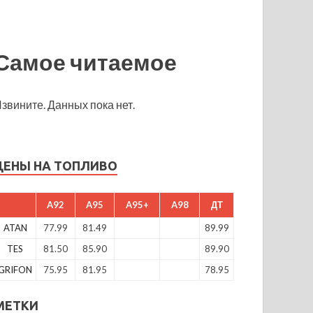
Самое читаемое
звините. Данных пока нет.
ЦЕНЫ НА ТОПЛИВО
A92
A95
A95+
A98
ДТ
ATAN
77.99
81.49
89.99
TES
81.50
85.90
89.90
GRIFON
75.95
81.95
78.95
МЕТКИ