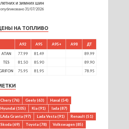
летних и зимних шин
опубликовано 31/07/2026
ЦЕНЫ НА ТОПЛИВО
A92
A95
A95+
A98
ДТ
ATAN
77.99
81.49
89.99
TES
81.50
85.90
89.90
GRIFON
75.95
81.95
78.95
МЕТКИ
Chery
(76)
Geely
(63)
Haval
(54)
Hyundai
(105)
Kia
(91)
lada
(87)
LAda Granta
(97)
Lada Vesta
(91)
Renault
(51)
Skoda
(69)
Toyota
(78)
Volkswagen
(85)