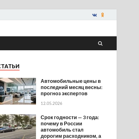
СТАТЬИ
Автомобильные цены в
последний месяц весны:
прогноз экспертов
12.05.2026
Срок годности — 3 года:
почему в России
автомобиль стал
дорогим расходником, а