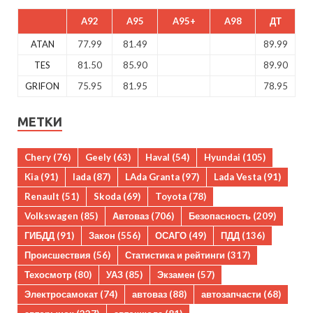
A92
A95
A95+
A98
ДТ
ATAN
77.99
81.49
89.99
TES
81.50
85.90
89.90
GRIFON
75.95
81.95
78.95
МЕТКИ
Chery
(76)
Geely
(63)
Haval
(54)
Hyundai
(105)
Kia
(91)
lada
(87)
LAda Granta
(97)
Lada Vesta
(91)
Renault
(51)
Skoda
(69)
Toyota
(78)
Volkswagen
(85)
Автоваз
(706)
Безопасность
(209)
ГИБДД
(91)
Закон
(556)
ОСАГО
(49)
ПДД
(136)
Происшествия
(56)
Статистика и рейтинги
(317)
Техосмотр
(80)
УАЗ
(85)
Экзамен
(57)
Электросамокат
(74)
автоваз
(88)
автозапчасти
(68)