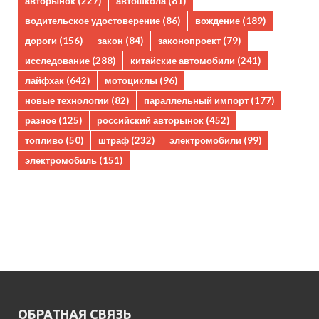
авторынок
(227)
автошкола
(81)
водительское удостоверение
(86)
вождение
(189)
дороги
(156)
закон
(84)
законопроект
(79)
исследование
(288)
китайские автомобили
(241)
лайфхак
(642)
мотоциклы
(96)
новые технологии
(82)
параллельный импорт
(177)
разное
(125)
российский авторынок
(452)
топливо
(50)
штраф
(232)
электромобили
(99)
электромобиль
(151)
ОБРАТНАЯ СВЯЗЬ