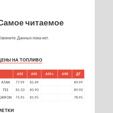
Самое читаемое
звините. Данных пока нет.
ЦЕНЫ НА ТОПЛИВО
A92
A95
A95+
A98
ДТ
ATAN
77.99
81.49
89.99
TES
81.50
85.90
89.90
GRIFON
75.95
81.95
78.95
МЕТКИ