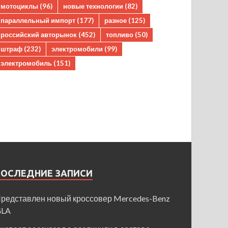
мотоциклы
(96)
новые технологии
(82)
параллельный импорт
(177)
разное
(125)
российский авторынок
(452)
топливо
(50)
штраф
(232)
электромобили
(99)
электромобиль
(151)
ПОСЛЕДНИЕ ЗАПИСИ
редставлен новый кроссовер Mercedes-Benz
GLA