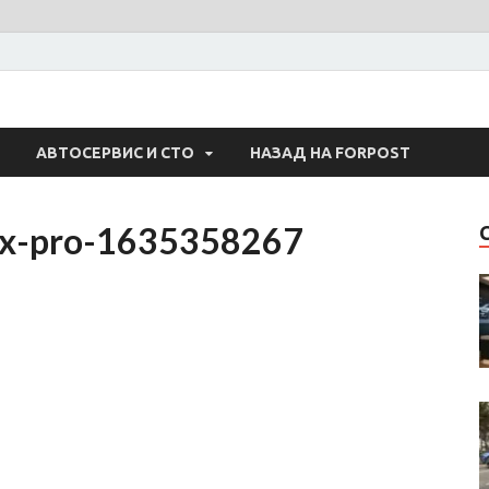
 Авто
АВТОСЕРВИС И СТО
НАЗАД НА FORPOST
-x-pro-1635358267