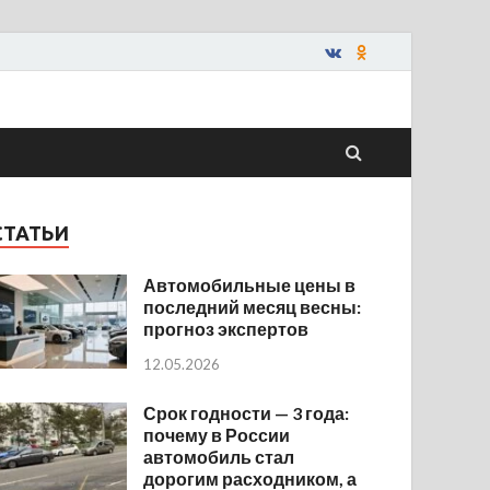
СТАТЬИ
Автомобильные цены в
последний месяц весны:
прогноз экспертов
12.05.2026
Срок годности — 3 года:
почему в России
автомобиль стал
дорогим расходником, а