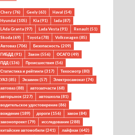
Chery
(76)
Geely
(63)
Haval
(54)
Hyundai
(105)
Kia
(91)
lada
(87)
LAda Granta
(97)
Lada Vesta
(91)
Renault
(51)
Skoda
(69)
Toyota
(78)
Volkswagen
(85)
Автоваз
(706)
Безопасность
(209)
ГИБДД
(91)
Закон
(556)
ОСАГО
(49)
ПДД
(136)
Происшествия
(56)
Статистика и рейтинги
(317)
Техосмотр
(80)
УАЗ
(85)
Экзамен
(57)
Электросамокат
(74)
автоваз
(88)
автозапчасти
(68)
авторынок
(227)
автошкола
(81)
водительское удостоверение
(86)
вождение
(189)
дороги
(156)
закон
(84)
законопроект
(79)
исследование
(288)
китайские автомобили
(241)
лайфхак
(642)