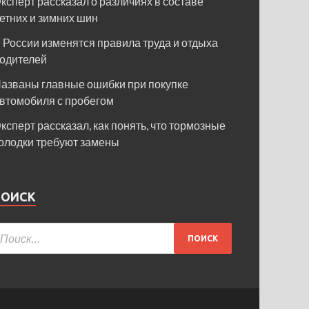
ксперт рассказал о различиях в составе
етних и зимних шин
 России изменятся правила труда и отдыха
одителей
азваны главные ошибки при покупке
втомобиля с пробегом
ксперт рассказал, как понять, что тормозные
олодки требуют замены
ПОИСК