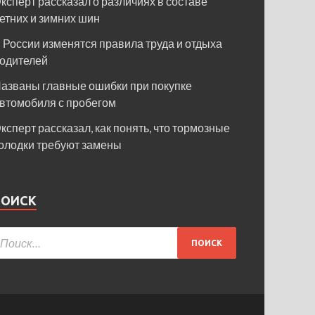
ксперт рассказал о различиях в составе
етних и зимних шин
 России изменятся правила труда и отдыха
одителей
азваны главные ошибки при покупке
втомобиля с пробегом
ксперт рассказал, как понять, что тормозные
олодки требуют замены
ПОИСК