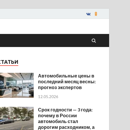
СТАТЬИ
Автомобильные цены в
последний месяц весны:
прогноз экспертов
12.05.2026
Срок годности — 3 года:
почему в России
автомобиль стал
дорогим расходником, а