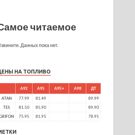
Самое читаемое
звините. Данных пока нет.
ЦЕНЫ НА ТОПЛИВО
A92
A95
A95+
A98
ДТ
ATAN
77.99
81.49
89.99
TES
81.50
85.90
89.90
GRIFON
75.95
81.95
78.95
МЕТКИ