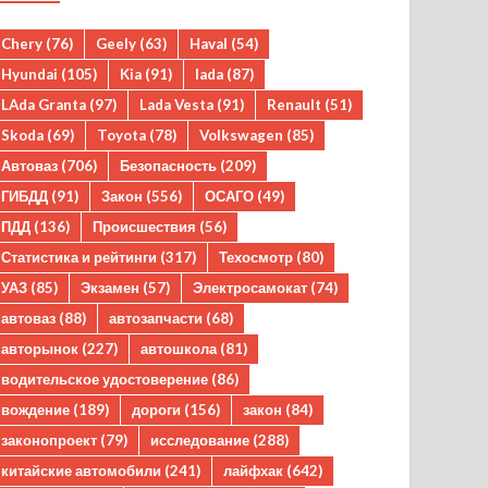
Chery
(76)
Geely
(63)
Haval
(54)
Hyundai
(105)
Kia
(91)
lada
(87)
LAda Granta
(97)
Lada Vesta
(91)
Renault
(51)
Skoda
(69)
Toyota
(78)
Volkswagen
(85)
Автоваз
(706)
Безопасность
(209)
ГИБДД
(91)
Закон
(556)
ОСАГО
(49)
ПДД
(136)
Происшествия
(56)
Статистика и рейтинги
(317)
Техосмотр
(80)
УАЗ
(85)
Экзамен
(57)
Электросамокат
(74)
автоваз
(88)
автозапчасти
(68)
авторынок
(227)
автошкола
(81)
водительское удостоверение
(86)
вождение
(189)
дороги
(156)
закон
(84)
законопроект
(79)
исследование
(288)
китайские автомобили
(241)
лайфхак
(642)