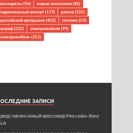
мотоциклы
(96)
новые технологии
(82)
параллельный импорт
(177)
разное
(125)
российский авторынок
(452)
топливо
(50)
штраф
(232)
электромобили
(99)
электромобиль
(151)
ПОСЛЕДНИЕ ЗАПИСИ
редставлен новый кроссовер Mercedes-Benz
GLA