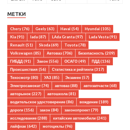
МЕТКИ
Chery
(76)
Geely
(63)
Haval
(54)
Hyundai
(105)
Kia
(91)
lada
(87)
LAda Granta
(97)
Lada Vesta
(91)
Renault
(51)
Skoda
(69)
Toyota
(78)
Volkswagen
(85)
Автоваз
(706)
Безопасность
(209)
ГИБДД
(91)
Закон
(556)
ОСАГО
(49)
ПДД
(136)
Происшествия
(56)
Статистика и рейтинги
(317)
Техосмотр
(80)
УАЗ
(85)
Экзамен
(57)
Электросамокат
(74)
автоваз
(88)
автозапчасти
(68)
авторынок
(227)
автошкола
(81)
водительское удостоверение
(86)
вождение
(189)
дороги
(156)
закон
(84)
законопроект
(79)
исследование
(288)
китайские автомобили
(241)
лайфхак
(642)
мотоциклы
(96)