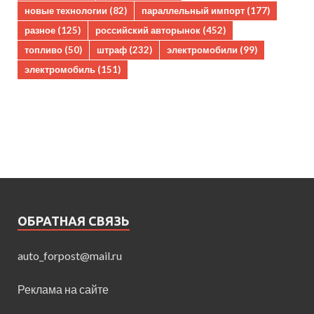
новые технологии
(82)
параллельный импорт
(177)
разное
(125)
российский авторынок
(452)
топливо
(50)
штраф
(232)
электромобили
(99)
электромобиль
(151)
ОБРАТНАЯ СВЯЗЬ
auto_forpost@mail.ru
Реклама на сайте