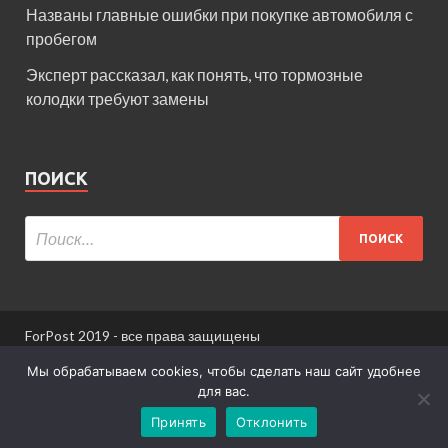
Названы главные ошибки при покупке автомобиля с
пробегом
Эксперт рассказал, как понять, что тормозные
колодки требуют замены
ПОИСК
ForPost 2019 - все права защищены
При использовании материалов сайта ссылка
Мы обрабатываем cookies, чтобы сделать наш сайт удобнее
обязательна.
для вас.
Принять
Отклонить
Информация для пользователей сайта