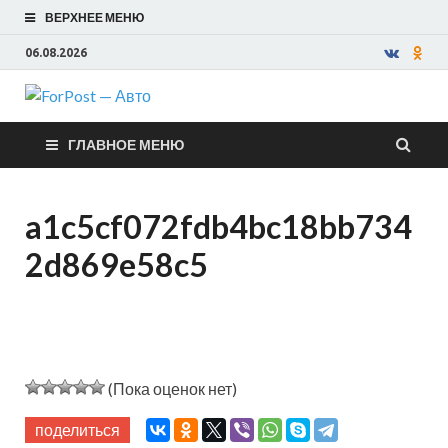
ВЕРХНЕЕ МЕНЮ
06.08.2026
ForPost —
ГЛАВНОЕ МЕНЮ
Авто
a1c5cf072fdb4bc18bb734
2d869e58c5
(Пока оценок нет)
поделиться