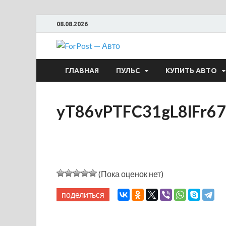
08.08.2026
ForPost —
ГЛАВНАЯ
ПУЛЬС
КУПИТЬ АВТО
yT86vPTFC31gL8lFr6
(Пока оценок нет)
поделиться