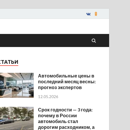
СТАТЬИ
Автомобильные цены в
последний месяц весны:
прогноз экспертов
12.05.2026
Срок годности — 3 года:
почему в России
автомобиль стал
дорогим расходником, а