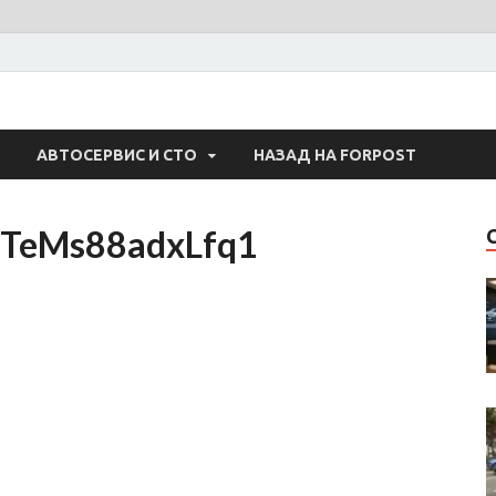
 Авто
АВТОСЕРВИС И СТО
НАЗАД НА FORPOST
7TeMs88adxLfq1