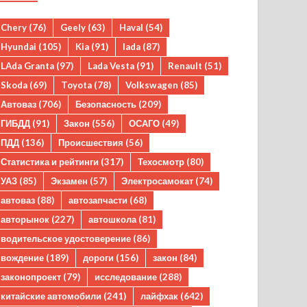
Chery
(76)
Geely
(63)
Haval
(54)
Hyundai
(105)
Kia
(91)
lada
(87)
LAda Granta
(97)
Lada Vesta
(91)
Renault
(51)
Skoda
(69)
Toyota
(78)
Volkswagen
(85)
Автоваз
(706)
Безопасность
(209)
ГИБДД
(91)
Закон
(556)
ОСАГО
(49)
ПДД
(136)
Происшествия
(56)
Статистика и рейтинги
(317)
Техосмотр
(80)
УАЗ
(85)
Экзамен
(57)
Электросамокат
(74)
автоваз
(88)
автозапчасти
(68)
авторынок
(227)
автошкола
(81)
водительское удостоверение
(86)
вождение
(189)
дороги
(156)
закон
(84)
законопроект
(79)
исследование
(288)
китайские автомобили
(241)
лайфхак
(642)