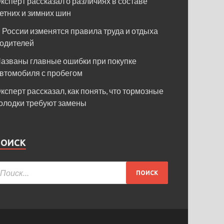
ксперт рассказал о различиях в составе
етних и зимних шин
 России изменятся правила труда и отдыха
одителей
азваны главные ошибки при покупке
втомобиля с пробегом
ксперт рассказал, как понять, что тормозные
олодки требуют замены
ПОИСК