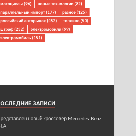
мотоциклы
(96)
новые технологии
(82)
параллельный импорт
(177)
разное
(125)
российский авторынок
(452)
топливо
(50)
штраф
(232)
электромобили
(99)
электромобиль
(151)
ПОСЛЕДНИЕ ЗАПИСИ
редставлен новый кроссовер Mercedes-Benz
GLA