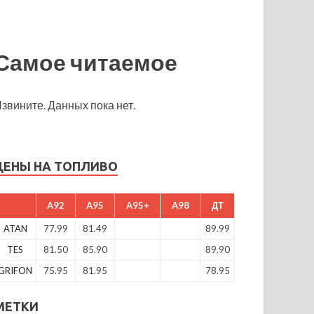
Самое читаемое
звините. Данных пока нет.
ЦЕНЫ НА ТОПЛИВО
A92
A95
A95+
A98
ДТ
ATAN
77.99
81.49
89.99
TES
81.50
85.90
89.90
GRIFON
75.95
81.95
78.95
МЕТКИ