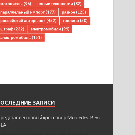
мотоциклы
(96)
новые технологии
(82)
параллельный импорт
(177)
разное
(125)
российский авторынок
(452)
топливо
(50)
штраф
(232)
электромобили
(99)
электромобиль
(151)
ПОСЛЕДНИЕ ЗАПИСИ
редставлен новый кроссовер Mercedes-Benz
GLA