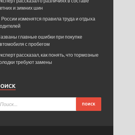
ксперт рассказал о различиях в составе
етних и зимних шин
 России изменятся правила труда и отдыха
одителей
азваны главные ошибки при покупке
втомобиля с пробегом
ксперт рассказал, как понять, что тормозные
олодки требуют замены
ПОИСК