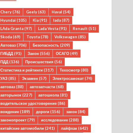
Chery
(76)
Geely
(63)
Haval
(54)
Hyundai
(105)
Kia
(91)
lada
(87)
LAda Granta
(97)
Lada Vesta
(91)
Renault
(51)
Skoda
(69)
Toyota
(78)
Volkswagen
(85)
Автоваз
(706)
Безопасность
(209)
ГИБДД
(91)
Закон
(556)
ОСАГО
(49)
ПДД
(136)
Происшествия
(56)
Статистика и рейтинги
(317)
Техосмотр
(80)
УАЗ
(85)
Экзамен
(57)
Электросамокат
(74)
автоваз
(88)
автозапчасти
(68)
авторынок
(227)
автошкола
(81)
водительское удостоверение
(86)
вождение
(189)
дороги
(156)
закон
(84)
законопроект
(79)
исследование
(288)
китайские автомобили
(241)
лайфхак
(642)