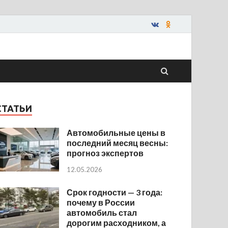
СТАТЬИ
Автомобильные цены в
последний месяц весны:
прогноз экспертов
12.05.2026
Срок годности — 3 года:
почему в России
автомобиль стал
дорогим расходником, а