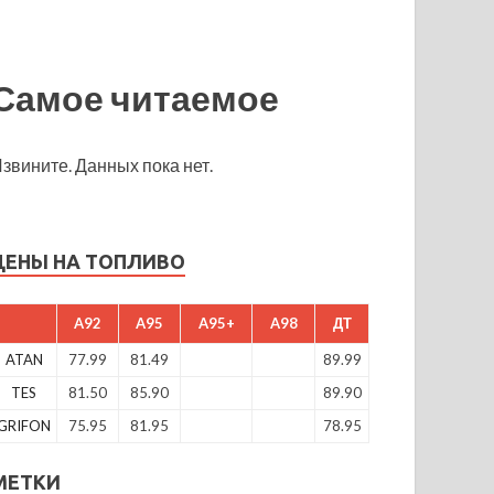
Самое читаемое
звините. Данных пока нет.
ЦЕНЫ НА ТОПЛИВО
A92
A95
A95+
A98
ДТ
ATAN
77.99
81.49
89.99
TES
81.50
85.90
89.90
GRIFON
75.95
81.95
78.95
МЕТКИ